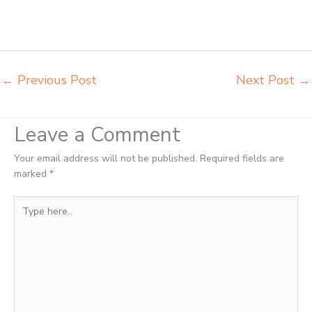
kursi bangku sekolah Pekanbaru importir meja belajar Pekanbaru
importir meja kursi bangku sekolah Pekanbaru importir meja komputer
sekolah Pekanbaru jual beli bangku sekolah Pekanbaru
←
Previous Post
Next Post
→
Leave a Comment
Your email address will not be published.
Required fields are
marked
*
Type
here..