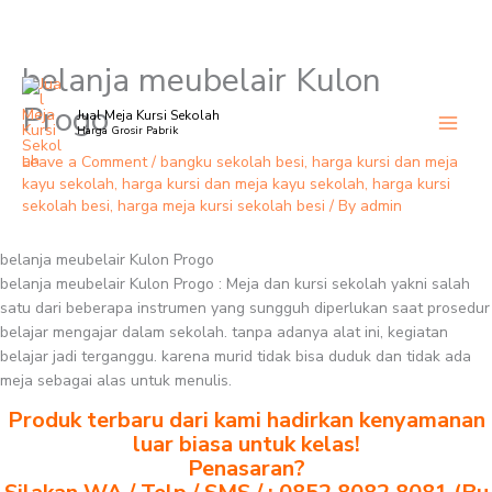
belanja meubelair Kulon
Skip
to
Progo
Jual Meja Kursi Sekolah
content
Harga Grosir Pabrik
Leave a Comment
/
bangku sekolah besi
,
harga kursi dan meja
kayu sekolah
,
harga kursi dan meja kayu sekolah
,
harga kursi
sekolah besi
,
harga meja kursi sekolah besi
/ By
admin
belanja meubelair Kulon Progo
belanja meubelair Kulon Progo : Meja dan kursi sekolah yakni salah
satu dari beberapa instrumen yang sungguh diperlukan saat prosedur
belajar mengajar dalam sekolah. tanpa adanya alat ini, kegiatan
belajar jadi terganggu. karena murid tidak bisa duduk dan tidak ada
meja sebagai alas untuk menulis.
Produk terbaru dari kami hadirkan kenyamanan
luar biasa untuk kelas!
Penasaran?