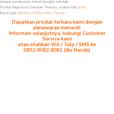
tempat pembuatan mebel bangku sekolah
Produk Meja Kursi Sekolah Terbaru, silakan klik
disini
Baca juga:
Ministry of Education Taiwan
Dapatkan produk terbaru kami dengan
penawaran menarik!
Informasi selanjutnya, hubungi Customer
Service kami
atau silahkan WA / Telp / SMS ke
0852.8082.8081 (Bu Nanda)
importir meja belajar Balikpapan importir meja kursi bangku sekolah
Balikpapan importir meja komputer sekolah Balikpapan jual beli
bangku sekolah Balikpapan jual beli meja belajar anak Balikpapan
jual meja kursi belajar kuliah sekolah Balikpapan jual meja kursi
sekolah besi harga grosir Balikpapan jual mobiler sekolah Balikpapan
jual meja kursi sekolah harga pabrik Balikpapan jual meja belajar anak
Balikpapan pabrik meja belajar Balikpapan pabrik meja kursi
laboratorium Balikpapan pabrik meja kursi sekolah besi Balikpapan
pabrik meja kursi lipat kuliah Balikpapan produsen bangku dan meja
sd besi Balikpapan produsen kursi lipat kuliah Balikpapan produsen