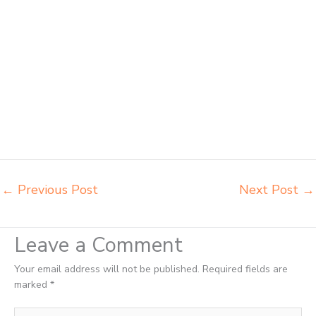
laboratorium Bontang pabrik meja kursi sekolah besi Bontang pabrik
meja kursi lipat kuliah Bontang produsen bangku dan meja sd besi
Bontang produsen kursi lipat kuliah Bontang produsen meja kursi
bangku sekolah Bontang produsen meja kursi sekolah modern
Bontang pusat penjualan meja belajar anak Bontang supplier kursi
lipat kuliah Bontang supplier meja kursi sekolah Bontang tempat jual
meja belajar Bontang tempat pembuatan mebel bangku sekolah
Bontang toko jual kursi sekolah Bontang toko kursi lipat kuliah
Bontang toko meja kursi bangku sekolah Bontang toko mebel meja
belajar Bontang grosir kursi lipat kuliah chitose Bontang
←
Previous Post
Next Post
→
Leave a Comment
Your email address will not be published.
Required fields are
marked
*
Type