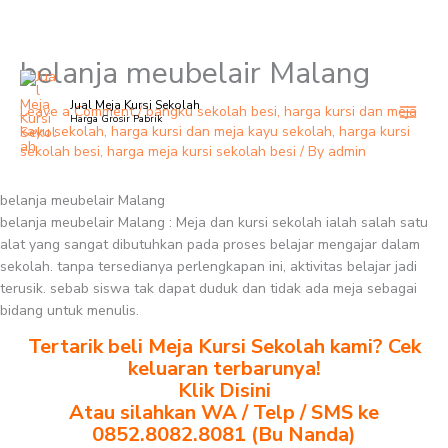
belanja meubelair Malang
Skip
to
Jual Meja Kursi Sekolah
content
Leave a Comment
/
bangku sekolah besi
,
harga kursi dan meja
Harga Grosir Pabrik
kayu sekolah
,
harga kursi dan meja kayu sekolah
,
harga kursi
sekolah besi
,
harga meja kursi sekolah besi
/ By
admin
belanja meubelair Malang
belanja meubelair Malang : Meja dan kursi sekolah ialah salah satu
alat yang sangat dibutuhkan pada proses belajar mengajar dalam
sekolah. tanpa tersedianya perlengkapan ini, aktivitas belajar jadi
terusik. sebab siswa tak dapat duduk dan tidak ada meja sebagai
bidang untuk menulis.
Tertarik beli Meja Kursi Sekolah kami? Cek
keluaran terbarunya!
Klik Disini
Atau silahkan WA / Telp / SMS ke
0852.8082.8081 (Bu Nanda)