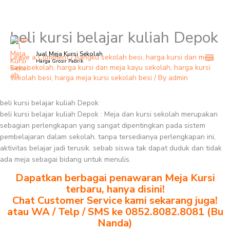
beli kursi belajar kuliah Depok
Skip
to
Jual Meja Kursi Sekolah
content
Leave a Comment
/
bangku sekolah besi
,
harga kursi dan meja
Harga Grosir Pabrik
kayu sekolah
,
harga kursi dan meja kayu sekolah
,
harga kursi
sekolah besi
,
harga meja kursi sekolah besi
/ By
admin
beli kursi belajar kuliah Depok
beli kursi belajar kuliah Depok : Meja dan kursi sekolah merupakan
sebagian perlengkapan yang sangat dipentingkan pada sistem
pembelajaran dalam sekolah. tanpa tersedianya perlengkapan ini,
aktivitas belajar jadi terusik. sebab siswa tak dapat duduk dan tidak
ada meja sebagai bidang untuk menulis.
Dapatkan berbagai penawaran Meja Kursi
terbaru, hanya disini!
Chat Customer Service kami sekarang juga!
atau WA / Telp / SMS ke 0852.8082.8081 (Bu
Nanda)