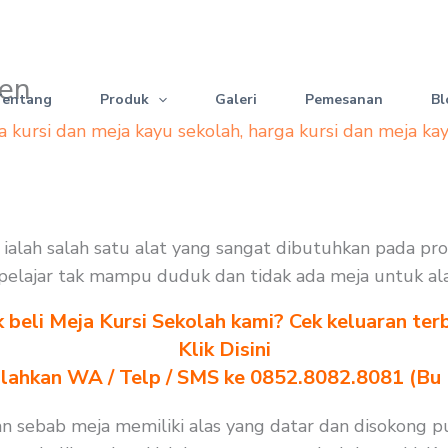
ten
Tentang
Produk
Galeri
Pemesanan
Bl
a kursi dan meja kayu sekolah
,
harga kursi dan meja ka
lah ialah salah satu alat yang sangat dibutuhkan pada p
an pelajar tak mampu duduk dan tidak ada meja untuk al
k beli Meja Kursi Sekolah kami? Cek keluaran ter
Klik Disini
ilahkan WA / Telp / SMS ke 0852.8082.8081 (Bu
hkan sebab meja memiliki alas yang datar dan disokong 