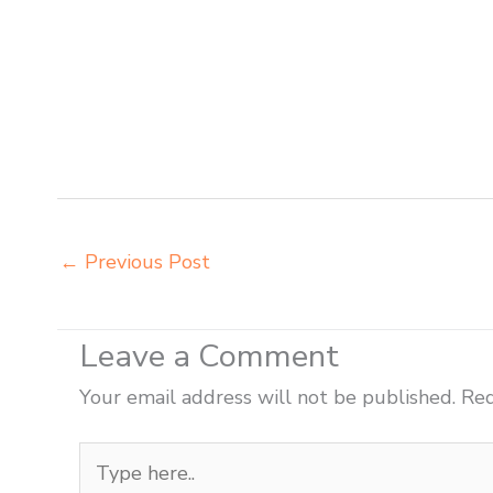
sekolah harga pabrik Lhokseumawe jual meja belajar
meja kursi sekolah besi Lhokseumawe pabrik meja kur
Lhokseumawe produsen meja kursi bangku sekolah Lh
Lhokseumawe supplier kursi lipat kuliah Lhokseuma
mebel bangku sekolah Lhokseumawe toko jual kursi s
toko mebel meja belajar Lhokseumawe grosir kursi li
←
Previous Post
Leave a Comment
Your email address will not be published.
Req
Type
here..