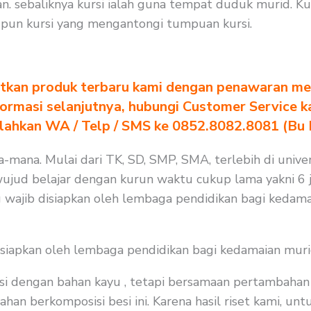
. sebaliknya kursi ialah guna tempat duduk murid. Ku
pun kursi yang mengantongi tumpuan kursi.
tkan produk terbaru kami dengan penawaran men
formasi selanjutnya, hubungi Customer Service k
ilahkan WA / Telp / SMS ke 0852.8082.8081 (Bu
na-mana. Mulai dari TK, SD, SMP, SMA, terlebih di unive
ujud belajar dengan kurun waktu cukup lama yakni 6 ja
 wajib disiapkan oleh lembaga pendidikan bagi kedama
isiapkan oleh lembaga pendidikan bagi kedamaian muri
i dengan bahan kayu , tetapi bersamaan pertambahan j
n berkomposisi besi ini. Karena hasil riset kami, unt