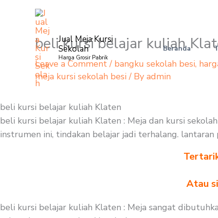
Skip
to
content
beli kursi belajar kuliah Kla
Jual Meja Kursi
Sekolah
Beranda
Harga Grosir Pabrik
Leave a Comment
/
bangku sekolah besi
,
harg
meja kursi sekolah besi
/ By
admin
beli kursi belajar kuliah Klaten
beli kursi belajar kuliah Klaten : Meja dan kursi seko
instrumen ini, tindakan belajar jadi terhalang. lantar
Tertari
Atau s
beli kursi belajar kuliah Klaten : Meja sangat dibutu