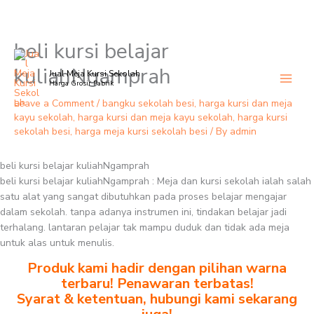
beli kursi belajar
Skip
to
kuliahNgamprah
Jual Meja Kursi Sekolah
content
Harga Grosir Pabrik
Leave a Comment
/
bangku sekolah besi
,
harga kursi dan meja
kayu sekolah
,
harga kursi dan meja kayu sekolah
,
harga kursi
sekolah besi
,
harga meja kursi sekolah besi
/ By
admin
beli kursi belajar kuliahNgamprah
beli kursi belajar kuliahNgamprah : Meja dan kursi sekolah ialah salah
satu alat yang sangat dibutuhkan pada proses belajar mengajar
dalam sekolah. tanpa adanya instrumen ini, tindakan belajar jadi
terhalang. lantaran pelajar tak mampu duduk dan tidak ada meja
untuk alas untuk menulis.
Produk kami hadir dengan pilihan warna
terbaru! Penawaran terbatas!
Syarat & ketentuan, hubungi kami sekarang