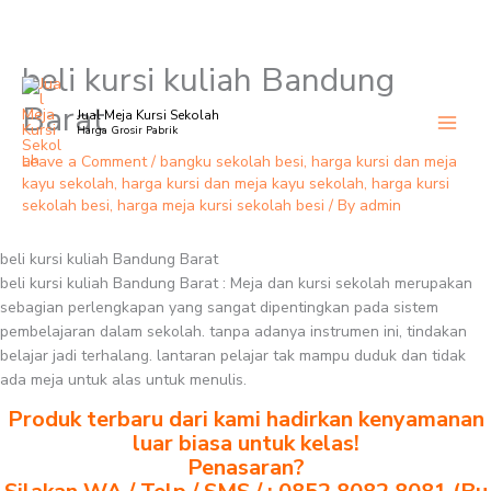
beli kursi kuliah Bandung
Skip
to
Barat
Jual Meja Kursi Sekolah
content
Harga Grosir Pabrik
Leave a Comment
/
bangku sekolah besi
,
harga kursi dan meja
kayu sekolah
,
harga kursi dan meja kayu sekolah
,
harga kursi
sekolah besi
,
harga meja kursi sekolah besi
/ By
admin
beli kursi kuliah Bandung Barat
beli kursi kuliah Bandung Barat : Meja dan kursi sekolah merupakan
sebagian perlengkapan yang sangat dipentingkan pada sistem
pembelajaran dalam sekolah. tanpa adanya instrumen ini, tindakan
belajar jadi terhalang. lantaran pelajar tak mampu duduk dan tidak
ada meja untuk alas untuk menulis.
Produk terbaru dari kami hadirkan kenyamanan
luar biasa untuk kelas!
Penasaran?