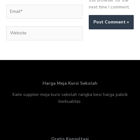
this browser for the
next time I comment.
Email*
Website
Harga Meja Kursi Sekolah
Kami supplier meja kursi sekolah rangka besi harga pabrik
berkualitas.
Gratis Konsultasi