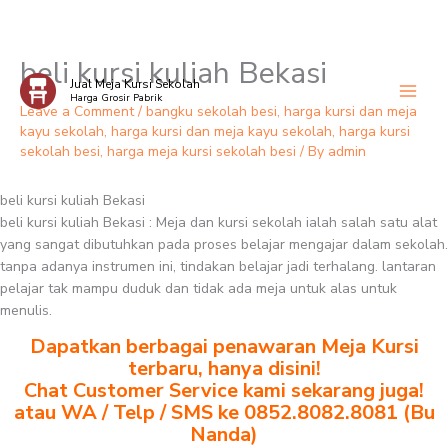
beli kursi kuliah Bekasi
Skip
Jual Meja Kursi Sekolah
to
Harga Grosir Pabrik
content
Leave a Comment
/
bangku sekolah besi
,
harga kursi dan meja
kayu sekolah
,
harga kursi dan meja kayu sekolah
,
harga kursi
sekolah besi
,
harga meja kursi sekolah besi
/ By
admin
beli kursi kuliah Bekasi
beli kursi kuliah Bekasi : Meja dan kursi sekolah ialah salah satu alat
yang sangat dibutuhkan pada proses belajar mengajar dalam sekolah.
tanpa adanya instrumen ini, tindakan belajar jadi terhalang. lantaran
pelajar tak mampu duduk dan tidak ada meja untuk alas untuk
menulis.
Dapatkan berbagai penawaran Meja Kursi
terbaru, hanya disini!
Chat Customer Service kami sekarang juga!
atau WA / Telp / SMS ke 0852.8082.8081 (Bu
Nanda)