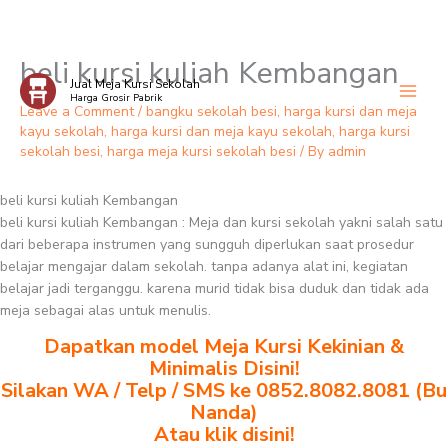
beli kursi kuliah Kembangan
Skip
Jual Meja Kursi Sekolah
to
Harga Grosir Pabrik
content
Leave a Comment
/
bangku sekolah besi
,
harga kursi dan meja
kayu sekolah
,
harga kursi dan meja kayu sekolah
,
harga kursi
sekolah besi
,
harga meja kursi sekolah besi
/ By
admin
beli kursi kuliah Kembangan
beli kursi kuliah Kembangan : Meja dan kursi sekolah yakni salah satu
dari beberapa instrumen yang sungguh diperlukan saat prosedur
belajar mengajar dalam sekolah. tanpa adanya alat ini, kegiatan
belajar jadi terganggu. karena murid tidak bisa duduk dan tidak ada
meja sebagai alas untuk menulis.
Dapatkan model Meja Kursi Kekinian &
Minimalis Disini!
Silakan WA / Telp / SMS ke 0852.8082.8081 (Bu
Nanda)
Atau klik disini!