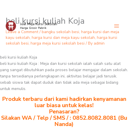
beli kursi kuliah Koja
Skip
Jual Meja Kursi Sekolah
to
Harga Grosir Pabrik
content
Leave a Comment
/
bangku sekolah besi
,
harga kursi dan meja
kayu sekolah
,
harga kursi dan meja kayu sekolah
,
harga kursi
sekolah besi
,
harga meja kursi sekolah besi
/ By
admin
beli kursi kuliah Koja
beli kursi kuliah Koja : Meja dan kursi sekolah ialah salah satu alat
yang sangat dibutuhkan pada proses belajar mengajar dalam sekolah.
tanpa tersedianya perlengkapan ini, aktivitas belajar jadi terusik.
sebab siswa tak dapat duduk dan tidak ada meja sebagai bidang
untuk menulis.
Produk terbaru dari kami hadirkan kenyamanan
luar biasa untuk kelas!
Penasaran?
Silakan WA / Telp / SMS / : 0852.8082.8081 (Bu
Nanda)