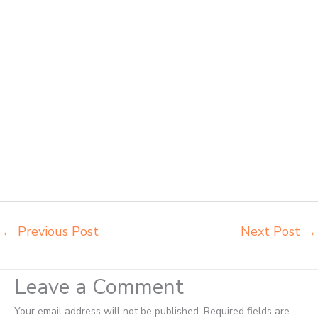
besi Probolinggo distributor meja komputer sekolah Probolinggo grosir
kursi sekolah Probolinggo grosir meja belajar Probolinggo grosir meja
kursi belajar besi Probolinggo grosir meja kursi sekolah modern
Probolinggo grosir meja komputer sekolah Probolinggo harga meja
kursi bangku sekolah Probolinggo harga bangku sekolah rangka besi
Probolinggo harga kursi dan meja sekolah dasar Probolinggo harga
meja kursi belajar siswa sd smp sma Probolinggo harga mebeler
perpustakaan Probolinggo harga meja dan kursi murid sd Probolinggo
harga meubelair sekolah Probolinggo importir kursi lipat kuliah
Probolinggo importir meja kursi bangku sekolah Probolinggo importir
meja belajar Probolinggo importir meja kursi bangku sekolah
Probolinggo importir meja komputer sekolah Probolinggo jual beli
bangku sekolah Probolinggo
←
Previous Post
Next Post
→
Leave a Comment
Your email address will not be published.
Required fields are