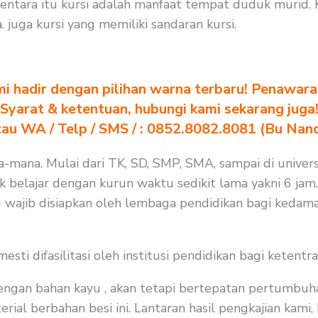
tara itu kursi adalah manfaat tempat duduk murid. K
uga kursi yang memiliki sandaran kursi.
i hadir dengan pilihan warna terbaru! Penawara
Syarat & ketentuan, hubungi kami sekarang juga
au WA / Telp / SMS / : 0852.8082.8081 (Bu Nan
na-mana. Mulai dari TK, SD, SMP, SMA, sampai di univers
k belajar dengan kurun waktu sedikit lama yakni 6 jam.
 wajib disiapkan oleh lembaga pendidikan bagi kedama
i difasilitasi oleh institusi pendidikan bagi ketentra
 dengan bahan kayu , akan tetapi bertepatan pertumbuh
rial berbahan besi ini. Lantaran hasil pengkajian kami,