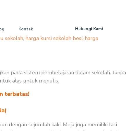
Hubungi Kami
og
Kontak
yu sekolah
,
harga kursi sekolah besi
,
harga
ngkan pada sistem pembelajaran dalam sekolah. tanpa
untuk alas untuk menulis.
n terbatas!
!
da)
un dengan sejumlah kaki. Meja juga memiliki laci