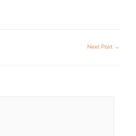
 sorum duma Blitar grosir meja kursi pudac vivente
orma napolly Blitar distributor meja kursi ace ikea futura
Next Post
→