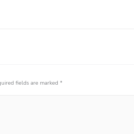
si ace ikea futura Blitar grosir meja kursi aktiv innola
tor kursi lipat chitose Blitar distributor meja kursi inf
uired fields are marked
*