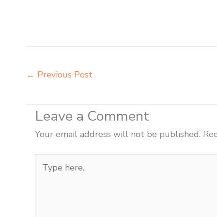
grosir meja kursi informa napolly Blitar grosir meja kur
Blitar grosir meja kursi integra insperra Blitar distribu
Blitar
←
Previous Post
Leave a Comment
Your email address will not be published.
Req
Type
here..