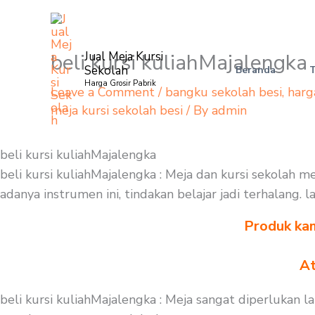
Skip
to
content
beli kursi kuliahMajalengka
Jual Meja Kursi
Sekolah
Beranda
Harga Grosir Pabrik
Leave a Comment
/
bangku sekolah besi
,
harg
meja kursi sekolah besi
/ By
admin
beli kursi kuliahMajalengka
beli kursi kuliahMajalengka : Meja dan kursi sekolah
adanya instrumen ini, tindakan belajar jadi terhalang
Produk kam
At
beli kursi kuliahMajalengka : Meja sangat diperlukan 