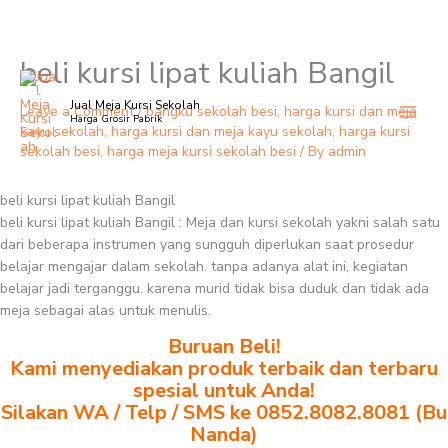
beli kursi lipat kuliah Bangil
Skip
to
Jual Meja Kursi Sekolah
content
Leave a Comment
/
bangku sekolah besi
,
harga kursi dan meja
Harga Grosir Pabrik
kayu sekolah
,
harga kursi dan meja kayu sekolah
,
harga kursi
sekolah besi
,
harga meja kursi sekolah besi
/ By
admin
beli kursi lipat kuliah Bangil
beli kursi lipat kuliah Bangil : Meja dan kursi sekolah yakni salah satu
dari beberapa instrumen yang sungguh diperlukan saat prosedur
belajar mengajar dalam sekolah. tanpa adanya alat ini, kegiatan
belajar jadi terganggu. karena murid tidak bisa duduk dan tidak ada
meja sebagai alas untuk menulis.
Buruan Beli!
Kami menyediakan produk terbaik dan terbaru
spesial untuk Anda!
Silakan WA / Telp / SMS ke 0852.8082.8081 (Bu
Nanda)