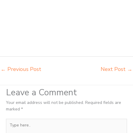
Banjarmasin distributor kursi lipat chitose Banjarmasin distributor meja
kursi informa napolly Banjarmasin distributor meja kursi ace ikea
futura Banjarmasin distributor meja kursi aktiv innola sorum duma
Banjarmasin distributor meja kursi pudac vivente integra insperra
Banjarmasin distributor meja kursi integra insperra Banjarmasin agen
kursi lipat chitose Banjarmasin agen meja kursi informa napolly
Banjarmasin agen meja kursi ace ikea futura Banjarmasin agen meja
kursi aktiv innola sorum duma Banjarmasin agen meja kursi pudac
vivente integra insperra Banjarmasin
←
Previous Post
Next Post
→
Leave a Comment
Your email address will not be published.
Required fields are
marked
*
Type
here..