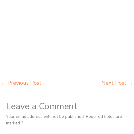
lipat chitose Jakarta Timur distributor meja kursi informa napolly
Jakarta Timur distributor meja kursi ace ikea futura Jakarta Timur
distributor meja kursi aktiv innola sorum duma Jakarta Timur
distributor meja kursi pudac vivente integra insperra Jakarta Timur
distributor meja kursi integra insperra Jakarta Timur agen kursi lipat
chitose Jakarta Timur agen meja kursi informa napolly Jakarta Timur
agen meja kursi ace ikea futura Jakarta Timur agen meja kursi aktiv
innola sorum duma Jakarta Timur agen meja kursi pudac vivente
integra insperra Jakarta Timur agen meja kursi bangku sekolah
Jakarta Utara agen meja belajar Jakarta Utara alamat penjual bangku
Jakarta Utara belanja meubelair Jakarta Utara
←
Previous Post
Next Post
→
Leave a Comment
Your email address will not be published.
Required fields are
marked
*