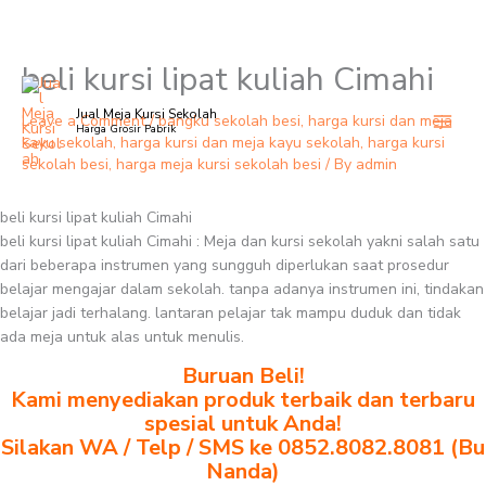
beli kursi lipat kuliah Cimahi
Skip
to
Jual Meja Kursi Sekolah
content
Leave a Comment
/
bangku sekolah besi
,
harga kursi dan meja
Harga Grosir Pabrik
kayu sekolah
,
harga kursi dan meja kayu sekolah
,
harga kursi
sekolah besi
,
harga meja kursi sekolah besi
/ By
admin
beli kursi lipat kuliah Cimahi
beli kursi lipat kuliah Cimahi : Meja dan kursi sekolah yakni salah satu
dari beberapa instrumen yang sungguh diperlukan saat prosedur
belajar mengajar dalam sekolah. tanpa adanya instrumen ini, tindakan
belajar jadi terhalang. lantaran pelajar tak mampu duduk dan tidak
ada meja untuk alas untuk menulis.
Buruan Beli!
Kami menyediakan produk terbaik dan terbaru
spesial untuk Anda!
Silakan WA / Telp / SMS ke 0852.8082.8081 (Bu
Nanda)