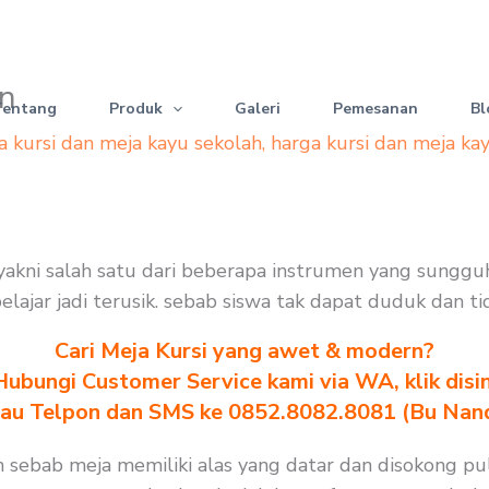
on
Tentang
Produk
Galeri
Pemesanan
Bl
a kursi dan meja kayu sekolah
,
harga kursi dan meja ka
lah yakni salah satu dari beberapa instrumen yang sung
 belajar jadi terusik. sebab siswa tak dapat duduk dan 
Cari Meja Kursi yang awet & modern?
Hubungi Customer Service kami via WA, klik disin
au Telpon dan SMS ke 0852.8082.8081 (Bu Nan
kan sebab meja memiliki alas yang datar dan disokong 