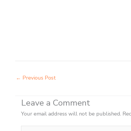
Pangkalpinang agen meja kursi ace ikea futura Pangka
insperra Pangkalpinang agen meja kursi bangku sekola
belajar kuliah Cilegon beli kursi kuliah Cilegon beli k
kursi setenlis meja kursi kuliah Cilegon distributor me
distributor meja komputer sekolah Cilegon grosir kursi 
modern Cilegon grosir meja komputer sekolah Cilegon 
sekolah dasar Cilegon harga meja kursi belajar siswa
←
Previous Post
Leave a Comment
Your email address will not be published.
Req
Type