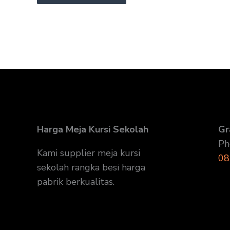
Harga Meja Kursi Sekolah
Gr
Ph
Kami supplier meja kursi
08
sekolah rangka besi harga
pabrik berkualitas.