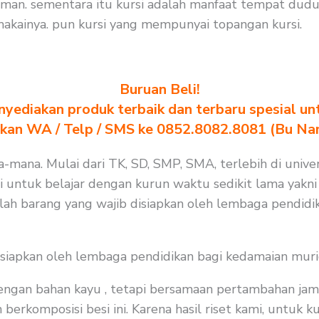
an. sementara itu kursi adalah manfaat tempat dudu
akainya. pun kursi yang mempunyai topangan kursi.
Buruan Beli!
yediakan produk terbaik dan terbaru spesial un
akan WA / Telp / SMS ke 0852.8082.8081 (Bu Na
na-mana. Mulai dari TK, SD, SMP, SMA, terlebih di unive
si untuk belajar dengan kurun waktu sedikit lama yakni
lah barang yang wajib disiapkan oleh lembaga pendidi
isiapkan oleh lembaga pendidikan bagi kedamaian muri
 dengan bahan kayu , tetapi bersamaan pertambahan jam
rkomposisi besi ini. Karena hasil riset kami, untuk k