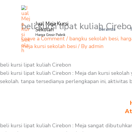
Skip
to
content
beli kursi lipat kuliah Cireb
Jual Meja Kursi
Sekolah
Beranda
Harga Grosir Pabrik
Leave a Comment
/
bangku sekolah besi
,
harg
meja kursi sekolah besi
/ By
admin
beli kursi lipat kuliah Cirebon
beli kursi lipat kuliah Cirebon : Meja dan kursi seko
sekolah. tanpa tersedianya perlengkapan ini, aktivitas
At
beli kursi lipat kuliah Cirebon : Meja sangat dibutuh