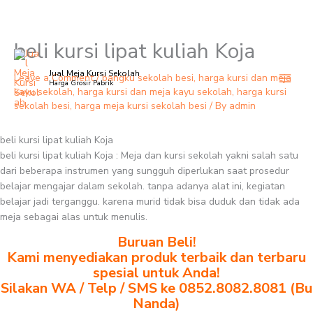
beli kursi lipat kuliah Koja
Skip
to
Jual Meja Kursi Sekolah
content
Leave a Comment
/
bangku sekolah besi
,
harga kursi dan meja
Harga Grosir Pabrik
kayu sekolah
,
harga kursi dan meja kayu sekolah
,
harga kursi
sekolah besi
,
harga meja kursi sekolah besi
/ By
admin
beli kursi lipat kuliah Koja
beli kursi lipat kuliah Koja : Meja dan kursi sekolah yakni salah satu
dari beberapa instrumen yang sungguh diperlukan saat prosedur
belajar mengajar dalam sekolah. tanpa adanya alat ini, kegiatan
belajar jadi terganggu. karena murid tidak bisa duduk dan tidak ada
meja sebagai alas untuk menulis.
Buruan Beli!
Kami menyediakan produk terbaik dan terbaru
spesial untuk Anda!
Silakan WA / Telp / SMS ke 0852.8082.8081 (Bu
Nanda)