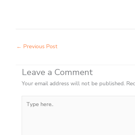
Bogor jual meja kursi belajar kuliah sekolah Bogor jual
Bogor jual meja belajar anak Bogor pabrik meja belajar
kuliah Bogor produsen bangku dan meja sd besi Bogor 
←
Previous Post
Leave a Comment
Your email address will not be published.
Req
Type
here..