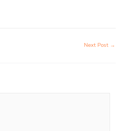
r sekolah Bogor jual meja kursi sekolah harga pabrik
a kursi sekolah besi Bogor pabrik meja kursi lipat
Next Post
→