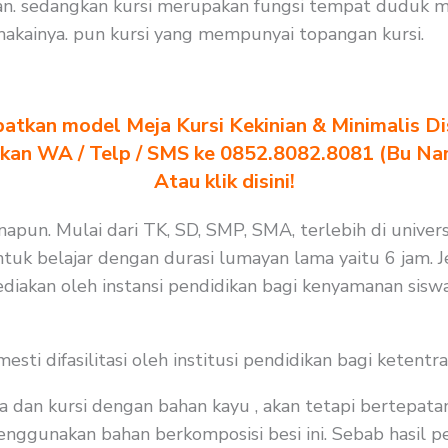
n. sedangkan kursi merupakan fungsi tempat duduk mu
akainya. pun kursi yang mempunyai topangan kursi.
atkan model Meja Kursi Kekinian & Minimalis Dis
akan WA / Telp / SMS ke 0852.8082.8081 (Bu Na
Atau klik disini!
apun. Mulai dari TK, SD, SMP, SMA, terlebih di univers
uk belajar dengan durasi lumayan lama yaitu 6 jam. Jel
diakan oleh instansi pendidikan bagi kenyamanan siswa
i difasilitasi oleh institusi pendidikan bagi ketentra
a dan kursi dengan bahan kayu , akan tetapi bertepat
nggunakan bahan berkomposisi besi ini. Sebab hasil pen