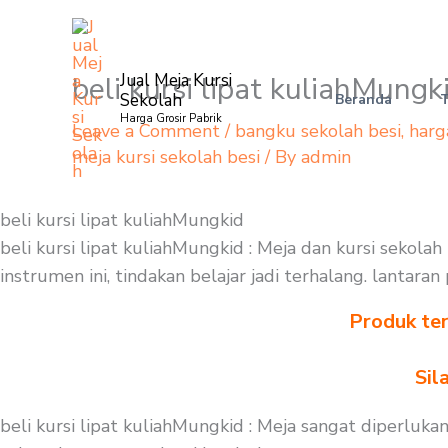
Skip
to
content
beli kursi lipat kuliahMungk
Jual Meja Kursi
Sekolah
Beranda
Harga Grosir Pabrik
Leave a Comment
/
bangku sekolah besi
,
harg
meja kursi sekolah besi
/ By
admin
beli kursi lipat kuliahMungkid
beli kursi lipat kuliahMungkid : Meja dan kursi sekola
instrumen ini, tindakan belajar jadi terhalang. lantar
Produk ter
Sil
beli kursi lipat kuliahMungkid : Meja sangat diperluk