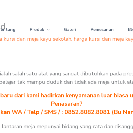
id
Tentang
Produk
Galeri
Pemesanan
Bl
a kursi dan meja kayu sekolah
,
harga kursi dan meja ka
h ialah salah satu alat yang sangat dibutuhkan pada pr
an pelajar tak mampu duduk dan tidak ada meja untuk al
baru dari kami hadirkan kenyamanan luar biasa u
Penasaran?
akan WA / Telp / SMS / : 0852.8082.8081 (Bu Na
an lantaran meja mepunyai bidang yang rata dan disang