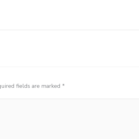
 meja kursi sekolah besi harga grosir Bogor jual mobile
 Bogor pabrik meja kursi laboratorium Bogor pabrik mej
produsen kursi lipat kuliah Bogor
uired fields are marked
*