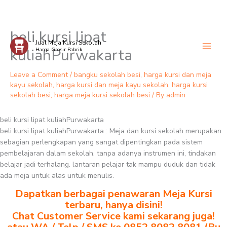
beli kursi lipat
Skip
Jual Meja Kursi Sekolah
to
kuliahPurwakarta
Harga Grosir Pabrik
content
Leave a Comment
/
bangku sekolah besi
,
harga kursi dan meja
kayu sekolah
,
harga kursi dan meja kayu sekolah
,
harga kursi
sekolah besi
,
harga meja kursi sekolah besi
/ By
admin
beli kursi lipat kuliahPurwakarta
beli kursi lipat kuliahPurwakarta : Meja dan kursi sekolah merupakan
sebagian perlengkapan yang sangat dipentingkan pada sistem
pembelajaran dalam sekolah. tanpa adanya instrumen ini, tindakan
belajar jadi terhalang. lantaran pelajar tak mampu duduk dan tidak
ada meja untuk alas untuk menulis.
Dapatkan berbagai penawaran Meja Kursi
terbaru, hanya disini!
Chat Customer Service kami sekarang juga!