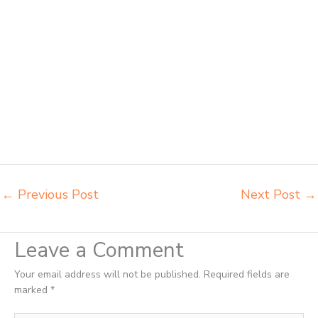
harga meubelair sekolah Palu importir kursi lipat kuliah Palu importir
meja kursi bangku sekolah Palu importir meja belajar Palu importir
meja kursi bangku sekolah Palu importir meja komputer sekolah Palu
jual beli bangku sekolah Palu jual beli meja belajar anak Palu jual
meja kursi belajar kuliah sekolah Palu jual meja kursi sekolah besi
harga grosir Palu jual mobiler sekolah Palu jual meja kursi sekolah
harga pabrik Palu jual meja belajar anak Palu pabrik meja belajar Palu
pabrik meja kursi laboratorium Palu pabrik meja kursi sekolah besi
Palu pabrik meja kursi lipat kuliah Palu produsen bangku dan meja sd
besi Palu produsen kursi lipat kuliah Palu
←
Previous Post
Next Post
→
Leave a Comment
Your email address will not be published.
Required fields are
marked
*