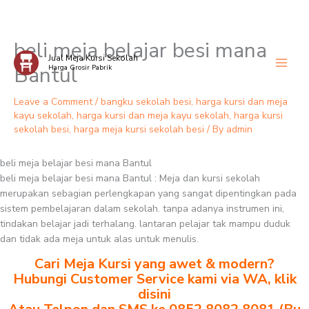
beli meja belajar besi mana
Skip
Jual Meja Kursi Sekolah
to
Bantul
Harga Grosir Pabrik
content
Leave a Comment
/
bangku sekolah besi
,
harga kursi dan meja
kayu sekolah
,
harga kursi dan meja kayu sekolah
,
harga kursi
sekolah besi
,
harga meja kursi sekolah besi
/ By
admin
beli meja belajar besi mana Bantul
beli meja belajar besi mana Bantul : Meja dan kursi sekolah
merupakan sebagian perlengkapan yang sangat dipentingkan pada
sistem pembelajaran dalam sekolah. tanpa adanya instrumen ini,
tindakan belajar jadi terhalang. lantaran pelajar tak mampu duduk
dan tidak ada meja untuk alas untuk menulis.
Cari Meja Kursi yang awet & modern?
Hubungi Customer Service kami via WA, klik
disini