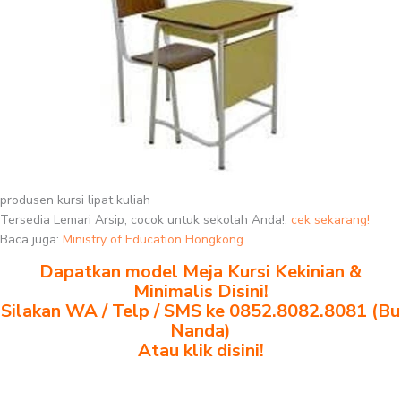
produsen kursi lipat kuliah
Tersedia Lemari Arsip, cocok untuk sekolah Anda!,
cek sekarang!
Baca juga:
Ministry of Education Hongkong
Dapatkan model Meja Kursi Kekinian &
Minimalis Disini!
Silakan WA / Telp / SMS ke 0852.8082.8081 (Bu
Nanda)
Atau klik disini!