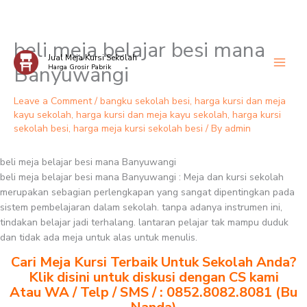
beli meja belajar besi mana
Skip
Jual Meja Kursi Sekolah
to
Banyuwangi
Harga Grosir Pabrik
content
Leave a Comment
/
bangku sekolah besi
,
harga kursi dan meja
kayu sekolah
,
harga kursi dan meja kayu sekolah
,
harga kursi
sekolah besi
,
harga meja kursi sekolah besi
/ By
admin
beli meja belajar besi mana Banyuwangi
beli meja belajar besi mana Banyuwangi : Meja dan kursi sekolah
merupakan sebagian perlengkapan yang sangat dipentingkan pada
sistem pembelajaran dalam sekolah. tanpa adanya instrumen ini,
tindakan belajar jadi terhalang. lantaran pelajar tak mampu duduk
dan tidak ada meja untuk alas untuk menulis.
Cari Meja Kursi Terbaik Untuk Sekolah Anda?
Klik disini untuk diskusi dengan CS kami
Atau WA / Telp / SMS / : 0852.8082.8081 (Bu