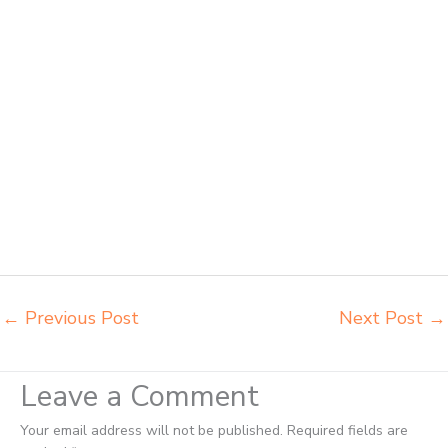
Cimahi toko mebel meja belajar Cimahi grosir kursi lipat kuliah chitose
Cimahi grosir meja kursi informa napolly Cimahi grosir meja kursi ace
ikea futura Cimahi grosir meja kursi aktiv innola sorum duma Cimahi
grosir meja kursi pudac vivente Cimahi grosir meja kursi integra
insperra Cimahi distributor kursi lipat chitose Cimahi distributor meja
kursi informa napolly Cimahi distributor meja kursi ace ikea futura
Cimahi distributor meja kursi aktiv innola sorum duma Cimahi
distributor meja kursi pudac vivente integra insperra Cimahi distributor
meja kursi integra insperra Cimahi agen kursi lipat chitose Cimahi
agen meja kursi informa napolly Cimahi agen meja kursi ace ikea
futura Cimahi agen meja kursi aktiv innola sorum duma Cimahi agen
meja kursi pudac vivente integra insperra Cimahi
←
Previous Post
Next Post
→
Leave a Comment
Your email address will not be published.
Required fields are