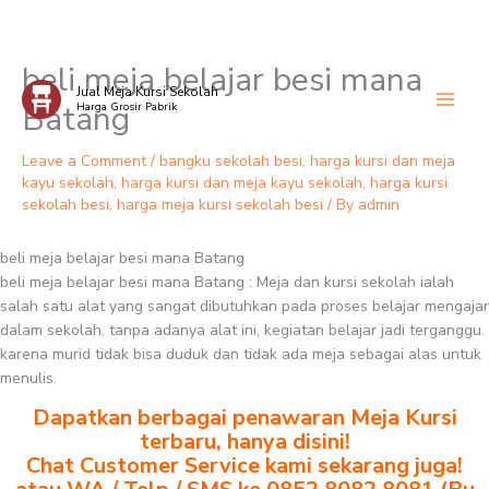
beli meja belajar besi mana
Skip
Jual Meja Kursi Sekolah
to
Batang
Harga Grosir Pabrik
content
Leave a Comment
/
bangku sekolah besi
,
harga kursi dan meja
kayu sekolah
,
harga kursi dan meja kayu sekolah
,
harga kursi
sekolah besi
,
harga meja kursi sekolah besi
/ By
admin
beli meja belajar besi mana Batang
beli meja belajar besi mana Batang : Meja dan kursi sekolah ialah
salah satu alat yang sangat dibutuhkan pada proses belajar mengajar
dalam sekolah. tanpa adanya alat ini, kegiatan belajar jadi terganggu.
karena murid tidak bisa duduk dan tidak ada meja sebagai alas untuk
menulis.
Dapatkan berbagai penawaran Meja Kursi
terbaru, hanya disini!
Chat Customer Service kami sekarang juga!