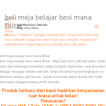
beli meja belajar besi mana
Skip
to
Blitar
Jual Meja Kursi Sekolah
content
Harga Grosir Pabrik
Leave a Comment
/
bangku sekolah besi
,
harga kursi dan meja
kayu sekolah
,
harga kursi dan meja kayu sekolah
,
harga kursi
sekolah besi
,
harga meja kursi sekolah besi
/ By
admin
beli meja belajar besi mana Blitar
beli meja belajar besi mana Blitar : Meja dan kursi sekolah yakni salah
satu dari beberapa instrumen yang sungguh diperlukan saat prosedur
belajar mengajar dalam sekolah. tanpa tersedianya perlengkapan ini,
aktivitas belajar jadi terusik. sebab siswa tak dapat duduk dan tidak
ada meja sebagai bidang untuk menulis.
Produk terbaru dari kami hadirkan kenyamanan
luar biasa untuk kelas!
Penasaran?