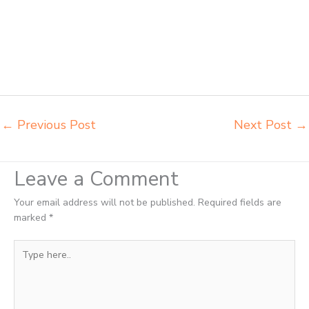
meja komputer sekolah Langsa harga meja kursi bangku sekolah
Langsa harga bangku sekolah rangka besi Langsa harga kursi dan
meja sekolah dasar Langsa harga meja kursi belajar siswa sd smp
sma Langsa harga mebeler perpustakaan Langsa harga meja dan
kursi murid sd Langsa harga meubelair sekolah Langsa importir kursi
lipat kuliah Langsa importir meja kursi bangku sekolah Langsa
←
Previous Post
Next Post
→
Leave a Comment
Your email address will not be published.
Required fields are
marked
*
Type
here..