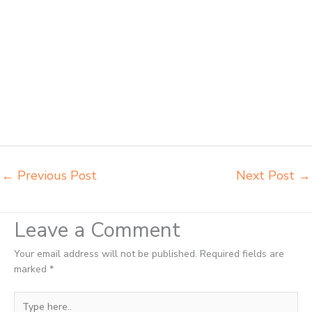
bangku sekolah Batu harga bangku sekolah rangka besi Batu harga
kursi dan meja sekolah dasar Batu harga meja kursi belajar siswa sd
smp sma Batu harga mebeler perpustakaan Batu harga meja dan
kursi murid sd Batu harga meubelair sekolah Batu importir kursi lipat
kuliah Batu importir meja kursi bangku sekolah Batu importir meja
belajar Batu importir meja kursi bangku sekolah Batu importir meja
komputer sekolah Batu jual beli bangku sekolah Batu jual beli meja
belajar anak Batu jual meja kursi belajar kuliah sekolah Batu jual meja
kursi sekolah besi harga grosir Batu jual mobiler sekolah Batu
←
Previous Post
Next Post
→
Leave a Comment
Your email address will not be published.
Required fields are
marked
*
Type