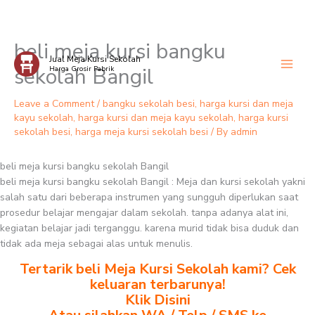
beli meja kursi bangku
Skip
Jual Meja Kursi Sekolah
to
sekolah Bangil
Harga Grosir Pabrik
content
Leave a Comment
/
bangku sekolah besi
,
harga kursi dan meja
kayu sekolah
,
harga kursi dan meja kayu sekolah
,
harga kursi
sekolah besi
,
harga meja kursi sekolah besi
/ By
admin
beli meja kursi bangku sekolah Bangil
beli meja kursi bangku sekolah Bangil : Meja dan kursi sekolah yakni
salah satu dari beberapa instrumen yang sungguh diperlukan saat
prosedur belajar mengajar dalam sekolah. tanpa adanya alat ini,
kegiatan belajar jadi terganggu. karena murid tidak bisa duduk dan
tidak ada meja sebagai alas untuk menulis.
Tertarik beli Meja Kursi Sekolah kami? Cek
keluaran terbarunya!
Klik Disini