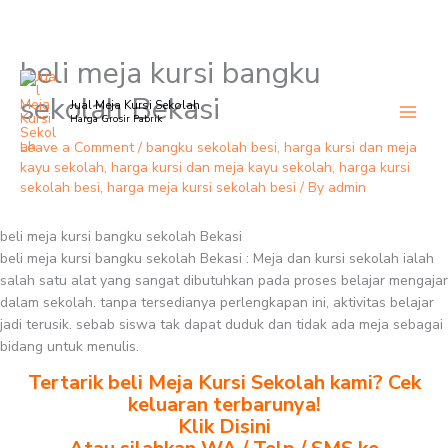
beli meja kursi bangku
Skip
to
sekolah Bekasi
Jual Meja Kursi Sekolah
content
Harga Grosir Pabrik
Leave a Comment
/
bangku sekolah besi
,
harga kursi dan meja
kayu sekolah
,
harga kursi dan meja kayu sekolah
,
harga kursi
sekolah besi
,
harga meja kursi sekolah besi
/ By
admin
beli meja kursi bangku sekolah Bekasi
beli meja kursi bangku sekolah Bekasi : Meja dan kursi sekolah ialah
salah satu alat yang sangat dibutuhkan pada proses belajar mengajar
dalam sekolah. tanpa tersedianya perlengkapan ini, aktivitas belajar
jadi terusik. sebab siswa tak dapat duduk dan tidak ada meja sebagai
bidang untuk menulis.
Tertarik beli Meja Kursi Sekolah kami? Cek
keluaran terbarunya!
Klik Disini