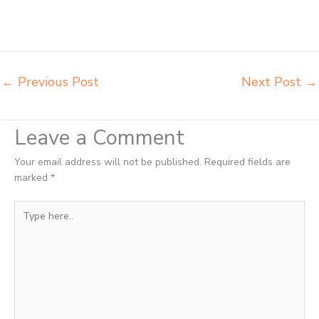
produsen meja kursi bangku sekolah Sorong produsen meja kursi
sekolah modern Sorong pusat penjualan meja belajar anak Sorong
supplier kursi lipat kuliah Sorong
←
Previous Post
Next Post
→
Leave a Comment
Your email address will not be published.
Required fields are
marked
*
Type
here..