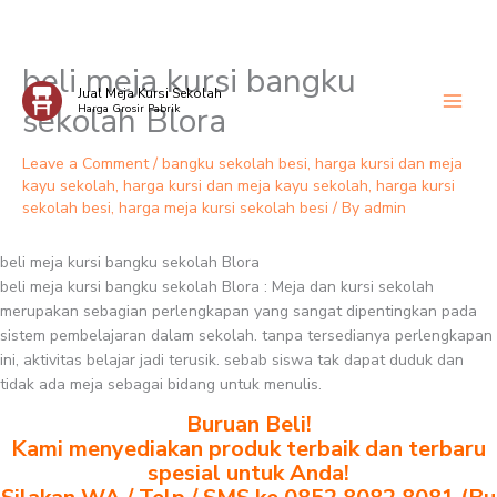
beli meja kursi bangku
Skip
Jual Meja Kursi Sekolah
to
sekolah Blora
Harga Grosir Pabrik
content
Leave a Comment
/
bangku sekolah besi
,
harga kursi dan meja
kayu sekolah
,
harga kursi dan meja kayu sekolah
,
harga kursi
sekolah besi
,
harga meja kursi sekolah besi
/ By
admin
beli meja kursi bangku sekolah Blora
beli meja kursi bangku sekolah Blora : Meja dan kursi sekolah
merupakan sebagian perlengkapan yang sangat dipentingkan pada
sistem pembelajaran dalam sekolah. tanpa tersedianya perlengkapan
ini, aktivitas belajar jadi terusik. sebab siswa tak dapat duduk dan
tidak ada meja sebagai bidang untuk menulis.
Buruan Beli!
Kami menyediakan produk terbaik dan terbaru
spesial untuk Anda!