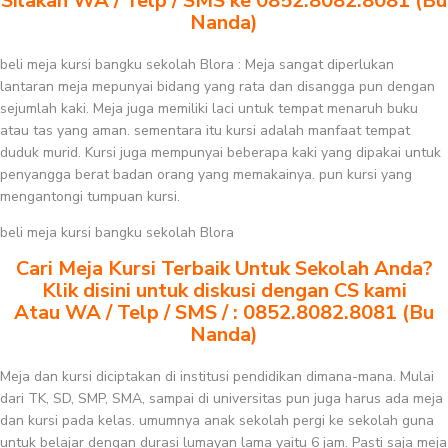
Silakan WA / Telp / SMS ke 0852.8082.8081 (Bu
Nanda)
beli meja kursi bangku sekolah Blora : Meja sangat diperlukan
lantaran meja mepunyai bidang yang rata dan disangga pun dengan
sejumlah kaki. Meja juga memiliki laci untuk tempat menaruh buku
atau tas yang aman. sementara itu kursi adalah manfaat tempat
duduk murid. Kursi juga mempunyai beberapa kaki yang dipakai untuk
penyangga berat badan orang yang memakainya. pun kursi yang
mengantongi tumpuan kursi.
beli meja kursi bangku sekolah Blora
Cari Meja Kursi Terbaik Untuk Sekolah Anda?
Klik disini untuk diskusi dengan CS kami
Atau WA / Telp / SMS / : 0852.8082.8081 (Bu
Nanda)
Meja dan kursi diciptakan di institusi pendidikan dimana-mana. Mulai
dari TK, SD, SMP, SMA, sampai di universitas pun juga harus ada meja
dan kursi pada kelas. umumnya anak sekolah pergi ke sekolah guna
untuk belajar dengan durasi lumayan lama yaitu 6 jam. Pasti saja meja