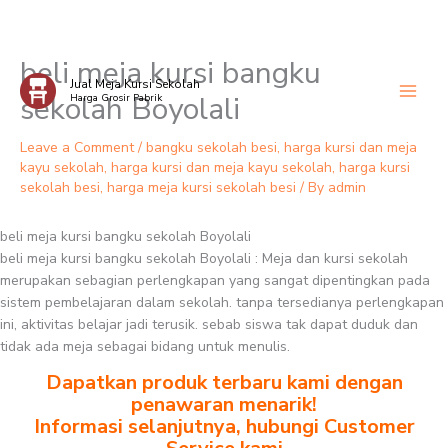
beli meja kursi bangku
Skip
Jual Meja Kursi Sekolah
to
sekolah Boyolali
Harga Grosir Pabrik
content
Leave a Comment
/
bangku sekolah besi
,
harga kursi dan meja
kayu sekolah
,
harga kursi dan meja kayu sekolah
,
harga kursi
sekolah besi
,
harga meja kursi sekolah besi
/ By
admin
beli meja kursi bangku sekolah Boyolali
beli meja kursi bangku sekolah Boyolali : Meja dan kursi sekolah
merupakan sebagian perlengkapan yang sangat dipentingkan pada
sistem pembelajaran dalam sekolah. tanpa tersedianya perlengkapan
ini, aktivitas belajar jadi terusik. sebab siswa tak dapat duduk dan
tidak ada meja sebagai bidang untuk menulis.
Dapatkan produk terbaru kami dengan
penawaran menarik!
Informasi selanjutnya, hubungi Customer