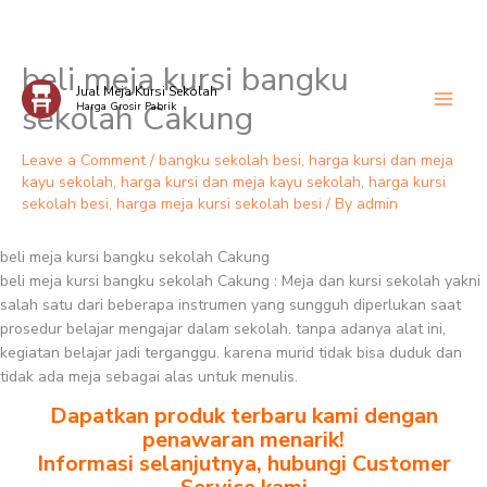
beli meja kursi bangku
Skip
Jual Meja Kursi Sekolah
to
sekolah Cakung
Harga Grosir Pabrik
content
Leave a Comment
/
bangku sekolah besi
,
harga kursi dan meja
kayu sekolah
,
harga kursi dan meja kayu sekolah
,
harga kursi
sekolah besi
,
harga meja kursi sekolah besi
/ By
admin
beli meja kursi bangku sekolah Cakung
beli meja kursi bangku sekolah Cakung : Meja dan kursi sekolah yakni
salah satu dari beberapa instrumen yang sungguh diperlukan saat
prosedur belajar mengajar dalam sekolah. tanpa adanya alat ini,
kegiatan belajar jadi terganggu. karena murid tidak bisa duduk dan
tidak ada meja sebagai alas untuk menulis.
Dapatkan produk terbaru kami dengan
penawaran menarik!
Informasi selanjutnya, hubungi Customer