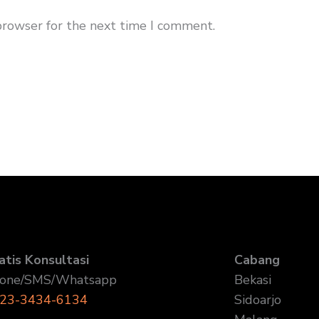
browser for the next time I comment.
atis Konsultasi
Cabang
one/SMS/Whatsapp
Bekasi
23-3434-6134
Sidoarjo