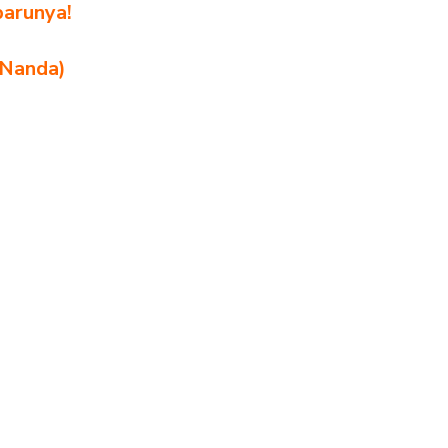
barunya!
 Nanda)