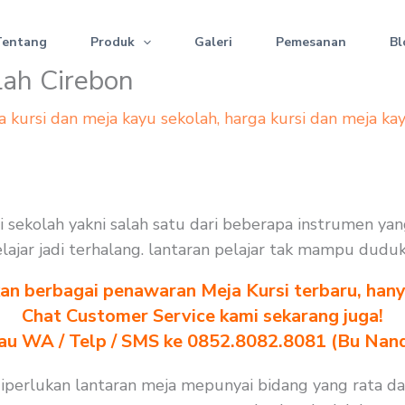
Tentang
Produk
Galeri
Pemesanan
Bl
lah Cirebon
a kursi dan meja kayu sekolah
,
harga kursi dan meja ka
si sekolah yakni salah satu dari beberapa instrumen y
elajar jadi terhalang. lantaran pelajar tak mampu dudu
n berbagai penawaran Meja Kursi terbaru, hanya
Chat Customer Service kami sekarang juga!
au WA / Telp / SMS ke 0852.8082.8081 (Bu Nan
 diperlukan lantaran meja mepunyai bidang yang rata d