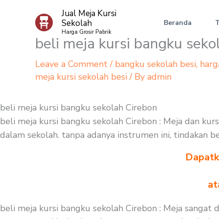
Skip
Jual Meja Kursi
to
Sekolah
Beranda
content
Harga Grosir Pabrik
beli meja kursi bangku seko
Leave a Comment
/
bangku sekolah besi
,
harg
meja kursi sekolah besi
/ By
admin
beli meja kursi bangku sekolah Cirebon
beli meja kursi bangku sekolah Cirebon : Meja dan kur
dalam sekolah. tanpa adanya instrumen ini, tindakan b
Dapatka
at
beli meja kursi bangku sekolah Cirebon : Meja sangat