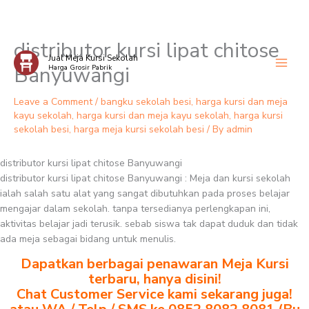
distributor kursi lipat chitose
Skip
Jual Meja Kursi Sekolah
to
Banyuwangi
Harga Grosir Pabrik
content
Leave a Comment
/
bangku sekolah besi
,
harga kursi dan meja
kayu sekolah
,
harga kursi dan meja kayu sekolah
,
harga kursi
sekolah besi
,
harga meja kursi sekolah besi
/ By
admin
distributor kursi lipat chitose Banyuwangi
distributor kursi lipat chitose Banyuwangi : Meja dan kursi sekolah
ialah salah satu alat yang sangat dibutuhkan pada proses belajar
mengajar dalam sekolah. tanpa tersedianya perlengkapan ini,
aktivitas belajar jadi terusik. sebab siswa tak dapat duduk dan tidak
ada meja sebagai bidang untuk menulis.
Dapatkan berbagai penawaran Meja Kursi
terbaru, hanya disini!
Chat Customer Service kami sekarang juga!