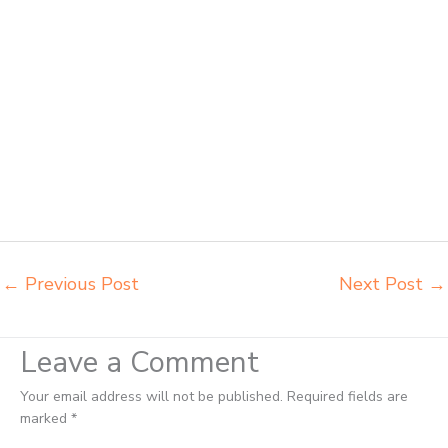
grosir Ternate jual mobiler sekolah Ternate jual meja kursi sekolah
harga pabrik Ternate jual meja belajar anak Ternate pabrik meja
belajar Ternate pabrik meja kursi laboratorium Ternate pabrik meja
kursi sekolah besi Ternate pabrik meja kursi lipat kuliah Ternate
produsen bangku dan meja sd besi Ternate produsen kursi lipat
kuliah Ternate produsen meja kursi bangku sekolah Ternate
produsen meja kursi sekolah modern Ternate pusat penjualan meja
belajar anak Ternate supplier kursi lipat kuliah Ternate supplier meja
kursi sekolah Ternate tempat jual meja belajar Ternate tempat
pembuatan mebel bangku sekolah Ternate toko jual kursi sekolah
Ternate
←
Previous Post
Next Post
→
Leave a Comment
Your email address will not be published.
Required fields are
marked
*