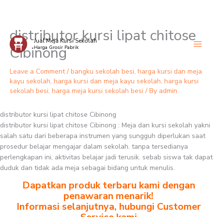
distributor kursi lipat chitose
Skip
Jual Meja Kursi Sekolah
to
Cibinong
Harga Grosir Pabrik
content
Leave a Comment
/
bangku sekolah besi
,
harga kursi dan meja
kayu sekolah
,
harga kursi dan meja kayu sekolah
,
harga kursi
sekolah besi
,
harga meja kursi sekolah besi
/ By
admin
distributor kursi lipat chitose Cibinong
distributor kursi lipat chitose Cibinong : Meja dan kursi sekolah yakni
salah satu dari beberapa instrumen yang sungguh diperlukan saat
prosedur belajar mengajar dalam sekolah. tanpa tersedianya
perlengkapan ini, aktivitas belajar jadi terusik. sebab siswa tak dapat
duduk dan tidak ada meja sebagai bidang untuk menulis.
Dapatkan produk terbaru kami dengan
penawaran menarik!
Informasi selanjutnya, hubungi Customer