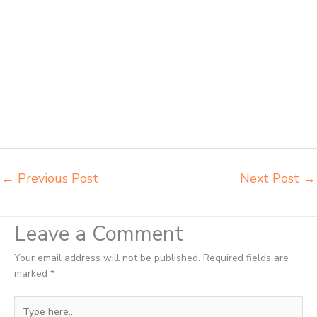
Madiun beli kursi belajar kuliah Madiun beli kursi kuliah Madiun beli
kursi lipat kuliah Madiun beli meja kursi bangku sekolah Madiun beli
meja belajar besi mana Madiun distributor kursi setenlis meja kursi
kuliah Madiun distributor meja belajar Madiun distributor meja kursi
anak sekolah tk Madiun distributor meja siswa rangka besi Madiun
distributor meja komputer sekolah Madiun grosir kursi sekolah Madiun
grosir meja belajar Madiun grosir meja kursi belajar besi Madiun grosir
meja kursi sekolah modern Madiun grosir meja komputer sekolah
Madiun harga meja kursi bangku sekolah Madiun
←
Previous Post
Next Post
→
Leave a Comment
Your email address will not be published.
Required fields are
marked
*
Type