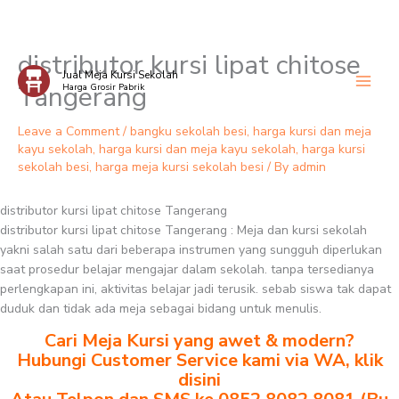
distributor kursi lipat chitose
Skip
Jual Meja Kursi Sekolah
to
Tangerang
Harga Grosir Pabrik
content
Leave a Comment
/
bangku sekolah besi
,
harga kursi dan meja
kayu sekolah
,
harga kursi dan meja kayu sekolah
,
harga kursi
sekolah besi
,
harga meja kursi sekolah besi
/ By
admin
distributor kursi lipat chitose Tangerang
distributor kursi lipat chitose Tangerang : Meja dan kursi sekolah
yakni salah satu dari beberapa instrumen yang sungguh diperlukan
saat prosedur belajar mengajar dalam sekolah. tanpa tersedianya
perlengkapan ini, aktivitas belajar jadi terusik. sebab siswa tak dapat
duduk dan tidak ada meja sebagai bidang untuk menulis.
Cari Meja Kursi yang awet & modern?
Hubungi Customer Service kami via WA, klik
disini