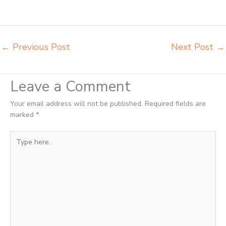
pembuatan mebel bangku sekolah Ternate toko jual kursi sekolah
Ternate
←
Previous Post
Next Post
→
Leave a Comment
Your email address will not be published.
Required fields are
marked
*
Type
here..