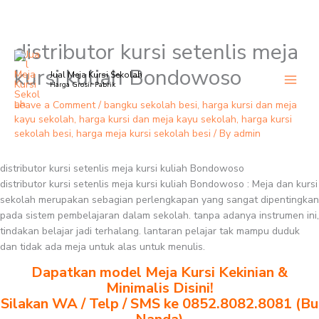
distributor kursi setenlis meja
Skip
to
kursi kuliah Bondowoso
Jual Meja Kursi Sekolah
content
Harga Grosir Pabrik
Leave a Comment
/
bangku sekolah besi
,
harga kursi dan meja
kayu sekolah
,
harga kursi dan meja kayu sekolah
,
harga kursi
sekolah besi
,
harga meja kursi sekolah besi
/ By
admin
distributor kursi setenlis meja kursi kuliah Bondowoso
distributor kursi setenlis meja kursi kuliah Bondowoso : Meja dan kursi
sekolah merupakan sebagian perlengkapan yang sangat dipentingkan
pada sistem pembelajaran dalam sekolah. tanpa adanya instrumen ini,
tindakan belajar jadi terhalang. lantaran pelajar tak mampu duduk
dan tidak ada meja untuk alas untuk menulis.
Dapatkan model Meja Kursi Kekinian &
Minimalis Disini!
Silakan WA / Telp / SMS ke 0852.8082.8081 (Bu