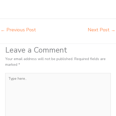
bangku sekolah Padang Sidempuan agen meja belajar Padang
Sidempuan alamat penjual bangku Padang Sidempuan belanja
meubelair Padang Sidempuan
←
Previous Post
Next Post
→
Leave a Comment
Your email address will not be published.
Required fields are
marked
*
Type
here..