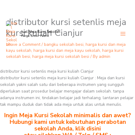
distributor kursi setenlis meja
Skip
to
kursi kuliah Cianjur
Jual Meja Kursi Sekolah
content
Harga Grosir Pabrik
Leave a Comment
/
bangku sekolah besi
,
harga kursi dan meja
kayu sekolah
,
harga kursi dan meja kayu sekolah
,
harga kursi
sekolah besi
,
harga meja kursi sekolah besi
/ By
admin
distributor kursi setenlis meja kursi kuliah Cianjur
distributor kursi setenlis meja kursi kuliah Cianjur : Meja dan kursi
sekolah yakni salah satu dari beberapa instrumen yang sungguh
diperlukan saat prosedur belajar mengajar dalam sekolah. tanpa
adanya instrumen ini, tindakan belajar jadi terhalang. lantaran pelajar
tak mampu duduk dan tidak ada meja untuk alas untuk menulis.
Ingin Meja Kursi Sekolah minimalis dan awet?
Hubungi kami untuk kebutuhan perabotan
sekolah Anda, klik disini