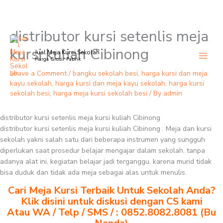
distributor kursi setenlis meja
Skip
to
kursi kuliah Cibinong
Jual Meja Kursi Sekolah
content
Harga Grosir Pabrik
Leave a Comment
/
bangku sekolah besi
,
harga kursi dan meja
kayu sekolah
,
harga kursi dan meja kayu sekolah
,
harga kursi
sekolah besi
,
harga meja kursi sekolah besi
/ By
admin
distributor kursi setenlis meja kursi kuliah Cibinong
distributor kursi setenlis meja kursi kuliah Cibinong : Meja dan kursi
sekolah yakni salah satu dari beberapa instrumen yang sungguh
diperlukan saat prosedur belajar mengajar dalam sekolah. tanpa
adanya alat ini, kegiatan belajar jadi terganggu. karena murid tidak
bisa duduk dan tidak ada meja sebagai alas untuk menulis.
Cari Meja Kursi Terbaik Untuk Sekolah Anda?
Klik disini untuk diskusi dengan CS kami
Atau WA / Telp / SMS / : 0852.8082.8081 (Bu