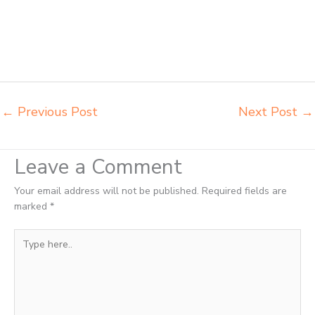
belajar anak Bukittinggi jual meja kursi belajar kuliah sekolah
Bukittinggi jual meja kursi sekolah besi harga grosir Bukittinggi jual
mobiler sekolah Bukittinggi jual meja kursi sekolah harga pabrik
Bukittinggi jual meja belajar anak Bukittinggi pabrik meja belajar
Bukittinggi pabrik meja kursi laboratorium Bukittinggi
←
Previous Post
Next Post
→
Leave a Comment
Your email address will not be published.
Required fields are
marked
*
Type
here..