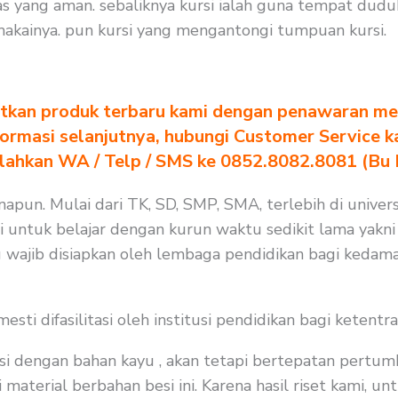
as yang aman. sebaliknya kursi ialah guna tempat dud
akainya. pun kursi yang mengantongi tumpuan kursi.
tkan produk terbaru kami dengan penawaran men
formasi selanjutnya, hubungi Customer Service k
ilahkan WA / Telp / SMS ke 0852.8082.8081 (Bu
apun. Mulai dari TK, SD, SMP, SMA, terlebih di univers
i untuk belajar dengan kurun waktu sedikit lama yakni 6
 wajib disiapkan oleh lembaga pendidikan bagi kedama
i difasilitasi oleh institusi pendidikan bagi ketentra
i dengan bahan kayu , akan tetapi bertepatan pertum
 material berbahan besi ini. Karena hasil riset kami, u