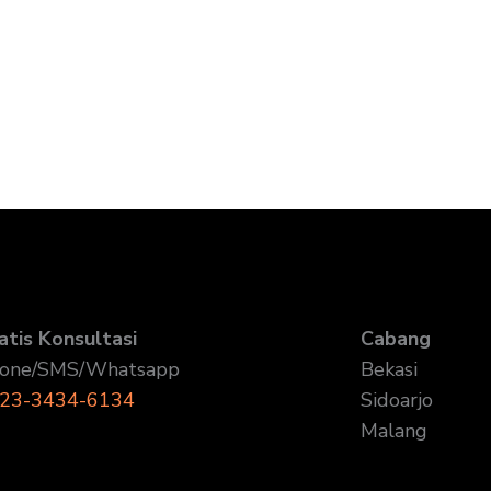
atis Konsultasi
Cabang
one/SMS/Whatsapp
Bekasi
23-3434-6134
Sidoarjo
Malang