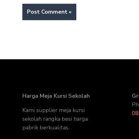
Harga Meja Kursi Sekolah
Gr
Ph
Kami supplier meja kursi
08
sekolah rangka besi harga
pabrik berkualitas.