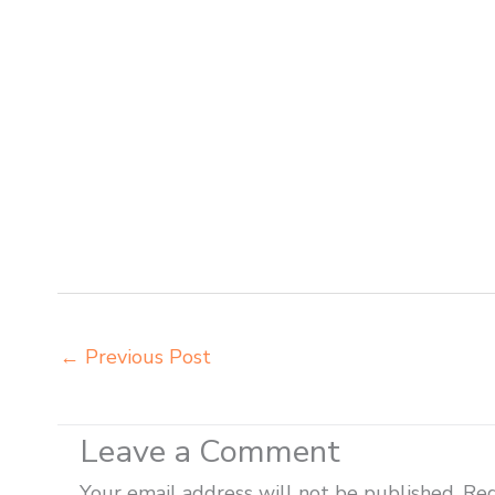
kuliah Medan produsen meja kursi bangku sekolah Med
lipat kuliah Medan supplier meja kursi sekolah Meda
Medan toko kursi lipat kuliah Medan toko meja kursi 
kursi informa napolly Medan grosir meja kursi ace ike
meja kursi integra insperra Medan distributor kursi li
distributor meja kursi aktiv innola sorum duma Medan 
agen kursi lipat chitose Medan agen meja kursi infor
meja kursi pudac vivente integra insperra Medan ag
Padang Sidempuan belanja meubelair Padang Sidem
←
Previous Post
Leave a Comment
Your email address will not be published.
Req