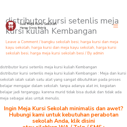
distributor kursi setenlis meja
Skip
Jual Meja Kursi Sekolah
to
kursi kuliah Kembangan
Harga Grosir Pabrik
content
Leave a Comment
/
bangku sekolah besi
,
harga kursi dan meja
kayu sekolah
,
harga kursi dan meja kayu sekolah
,
harga kursi
sekolah besi
,
harga meja kursi sekolah besi
/ By
admin
distributor kursi setenlis meja kursi kuliah Kembangan
distributor kursi setenlis meja kursi kuliah Kembangan : Meja dan kursi
sekolah ialah salah satu alat yang sangat dibutuhkan pada proses
belajar mengajar dalam sekolah. tanpa adanya alat ini, kegiatan
belajar jadi terganggu. karena murid tidak bisa duduk dan tidak ada
meja sebagai alas untuk menulis.
Ingin Meja Kursi Sekolah minimalis dan awet?
Hubungi kami untuk kebutuhan perabotan
sekolah Anda, klik disini