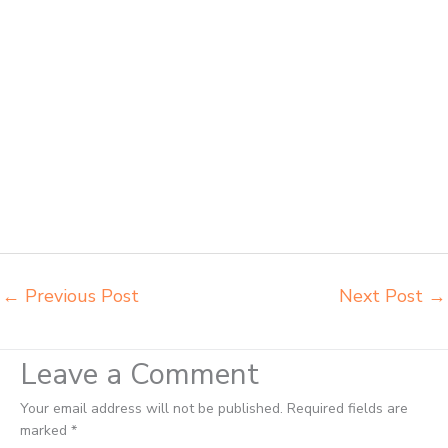
jual meja kursi belajar kuliah sekolah Serang jual meja kursi sekolah
besi harga grosir Serang jual mobiler sekolah Serang jual meja kursi
sekolah harga pabrik Serang jual meja belajar anak Serang pabrik
meja belajar Serang pabrik meja kursi laboratorium Serang pabrik
meja kursi sekolah besi Serang pabrik meja kursi lipat kuliah Serang
produsen bangku dan meja sd besi Serang produsen kursi lipat kuliah
Serang produsen meja kursi bangku sekolah Serang produsen meja
kursi sekolah modern Serang pusat penjualan meja belajar anak
Serang supplier kursi lipat kuliah Serang supplier meja kursi sekolah
Serang tempat jual meja belajar Serang tempat pembuatan mebel
bangku sekolah Serang toko jual kursi sekolah Serang
←
Previous Post
Next Post
→
Leave a Comment
Your email address will not be published.
Required fields are
marked
*