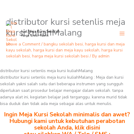
distributor kursi setenlis meja
Skip
to
kursi kuliahMalang
Jual Meja Kursi Sekolah
content
Harga Grosir Pabrik
Leave a Comment
/
bangku sekolah besi
,
harga kursi dan meja
kayu sekolah
,
harga kursi dan meja kayu sekolah
,
harga kursi
sekolah besi
,
harga meja kursi sekolah besi
/ By
admin
distributor kursi setenlis meja kursi kuliahMalang
distributor kursi setenlis meja kursi kuliahMalang : Meja dan kursi
sekolah yakni salah satu dari beberapa instrumen yang sungguh
diperlukan saat prosedur belajar mengajar dalam sekolah. tanpa
adanya alat ini, kegiatan belajar jadi terganggu. karena murid tidak
bisa duduk dan tidak ada meja sebagai alas untuk menulis.
Ingin Meja Kursi Sekolah minimalis dan awet?
Hubungi kami untuk kebutuhan perabotan
sekolah Anda, klik disini