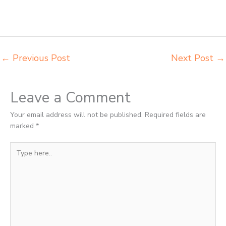
Bitung harga mebeler perpustakaan Bitung harga meja dan kursi
murid sd Bitung harga meubelair sekolah Bitung importir kursi lipat
kuliah Bitung importir meja kursi bangku sekolah Bitung
←
Previous Post
Next Post
→
Leave a Comment
Your email address will not be published.
Required fields are
marked
*
Type
here..