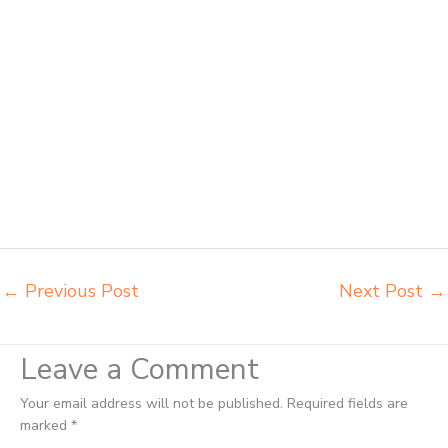
kursi ace ikea futura Sawahlunto distributor meja kursi aktiv innola
sorum duma Sawahlunto distributor meja kursi pudac vivente integra
insperra Sawahlunto distributor meja kursi integra insperra
Sawahlunto agen kursi lipat chitose Sawahlunto agen meja kursi
informa napolly Sawahlunto agen meja kursi ace ikea futura
Sawahlunto agen meja kursi aktiv innola sorum duma Sawahlunto
agen meja kursi pudac vivente integra insperra Sawahlunto agen
meja kursi bangku sekolah Solok agen meja belajar Solok alamat
penjual bangku Solok belanja meubelair Solok beli kursi belajar kuliah
Solok beli kursi kuliah Solok beli kursi lipat kuliah Solok beli meja
kursi bangku sekolah Solok
←
Previous Post
Next Post
→
Leave a Comment
Your email address will not be published.
Required fields are
marked
*