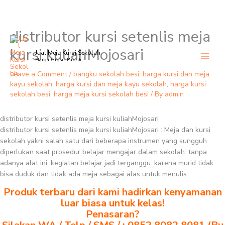
distributor kursi setenlis meja
Skip
to
kursi kuliahMojosari
Jual Meja Kursi Sekolah
content
Harga Grosir Pabrik
Leave a Comment
/
bangku sekolah besi
,
harga kursi dan meja
kayu sekolah
,
harga kursi dan meja kayu sekolah
,
harga kursi
sekolah besi
,
harga meja kursi sekolah besi
/ By
admin
distributor kursi setenlis meja kursi kuliahMojosari
distributor kursi setenlis meja kursi kuliahMojosari : Meja dan kursi
sekolah yakni salah satu dari beberapa instrumen yang sungguh
diperlukan saat prosedur belajar mengajar dalam sekolah. tanpa
adanya alat ini, kegiatan belajar jadi terganggu. karena murid tidak
bisa duduk dan tidak ada meja sebagai alas untuk menulis.
Produk terbaru dari kami hadirkan kenyamanan
luar biasa untuk kelas!
Penasaran?