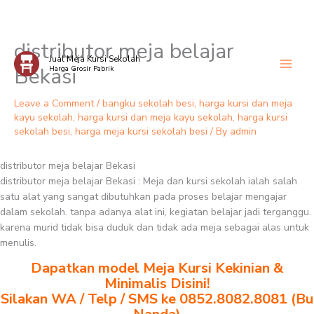
distributor meja belajar
Skip
Jual Meja Kursi Sekolah
to
Bekasi
Harga Grosir Pabrik
content
Leave a Comment
/
bangku sekolah besi
,
harga kursi dan meja
kayu sekolah
,
harga kursi dan meja kayu sekolah
,
harga kursi
sekolah besi
,
harga meja kursi sekolah besi
/ By
admin
distributor meja belajar Bekasi
distributor meja belajar Bekasi : Meja dan kursi sekolah ialah salah
satu alat yang sangat dibutuhkan pada proses belajar mengajar
dalam sekolah. tanpa adanya alat ini, kegiatan belajar jadi terganggu.
karena murid tidak bisa duduk dan tidak ada meja sebagai alas untuk
menulis.
Dapatkan model Meja Kursi Kekinian &
Minimalis Disini!
Silakan WA / Telp / SMS ke 0852.8082.8081 (Bu