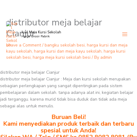
distributor meja belajar
Skip
to
Cianjur
Jual Meja Kursi Sekolah
content
Harga Grosir Pabrik
Leave a Comment
/
bangku sekolah besi
,
harga kursi dan meja
kayu sekolah
,
harga kursi dan meja kayu sekolah
,
harga kursi
sekolah besi
,
harga meja kursi sekolah besi
/ By
admin
distributor meja belajar Cianjur
distributor meja belajar Cianjur : Meja dan kursi sekolah merupakan
sebagian perlengkapan yang sangat dipentingkan pada sistem
pembelajaran dalam sekolah. tanpa adanya alat ini, kegiatan belajar
jadi terganggu. karena murid tidak bisa duduk dan tidak ada meja
sebagai alas untuk menulis.
Buruan Beli!
Kami menyediakan produk terbaik dan terbaru
spesial untuk Anda!