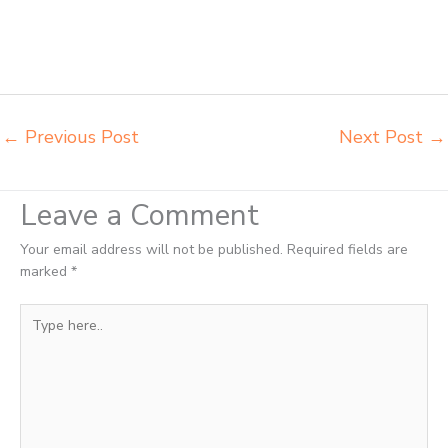
meja belajar Bontang tempat pembuatan mebel bangku sekolah
Bontang toko jual kursi sekolah Bontang toko kursi lipat kuliah
Bontang toko meja kursi bangku sekolah Bontang toko mebel meja
belajar Bontang grosir kursi lipat kuliah chitose Bontang
←
Previous Post
Next Post
→
Leave a Comment
Your email address will not be published.
Required fields are
marked
*
Type
here..