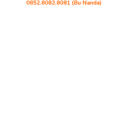
0852.8082.8081 (Bu Nanda)
harga bangku sekolah rangka besi Prabumulih harga kursi dan meja
sekolah dasar Prabumulih harga meja kursi belajar siswa sd smp sma
Prabumulih harga mebeler perpustakaan Prabumulih harga meja dan
kursi murid sd Prabumulih harga meubelair sekolah Prabumulih