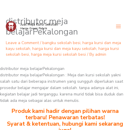
distributor meja
Skip
Jual Meja Kursi Sekolah
to
belajarPekalongan
Harga Grosir Pabrik
content
Leave a Comment
/
bangku sekolah besi
,
harga kursi dan meja
kayu sekolah
,
harga kursi dan meja kayu sekolah
,
harga kursi
sekolah besi
,
harga meja kursi sekolah besi
/ By
admin
distributor meja belajarPekalongan
distributor meja belajarPekalongan : Meja dan kursi sekolah yakni
salah satu dari beberapa instrumen yang sungguh diperlukan saat
prosedur belajar mengajar dalam sekolah. tanpa adanya alat ini,
kegiatan belajar jadi terganggu. karena murid tidak bisa duduk dan
tidak ada meja sebagai alas untuk menulis.
Produk kami hadir dengan pilihan warna
terbaru! Penawaran terbatas!
Syarat & ketentuan, hubungi kami sekarang