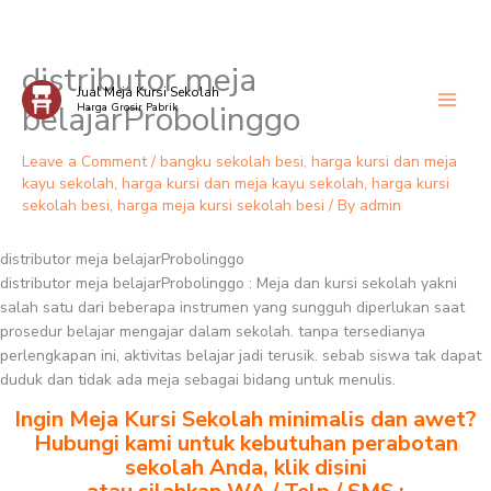
distributor meja
Skip
Jual Meja Kursi Sekolah
to
belajarProbolinggo
Harga Grosir Pabrik
content
Leave a Comment
/
bangku sekolah besi
,
harga kursi dan meja
kayu sekolah
,
harga kursi dan meja kayu sekolah
,
harga kursi
sekolah besi
,
harga meja kursi sekolah besi
/ By
admin
distributor meja belajarProbolinggo
distributor meja belajarProbolinggo : Meja dan kursi sekolah yakni
salah satu dari beberapa instrumen yang sungguh diperlukan saat
prosedur belajar mengajar dalam sekolah. tanpa tersedianya
perlengkapan ini, aktivitas belajar jadi terusik. sebab siswa tak dapat
duduk dan tidak ada meja sebagai bidang untuk menulis.
Ingin Meja Kursi Sekolah minimalis dan awet?
Hubungi kami untuk kebutuhan perabotan
sekolah Anda, klik disini