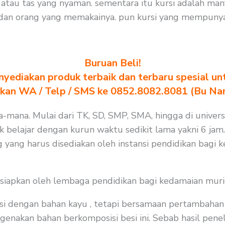
tau tas yang nyaman. sementara itu kursi adalah ma
dan orang yang memakainya. pun kursi yang mempunyai
Buruan Beli!
yediakan produk terbaik dan terbaru spesial un
akan WA / Telp / SMS ke 0852.8082.8081 (Bu Na
a-mana. Mulai dari TK, SD, SMP, SMA, hingga di universi
k belajar dengan kurun waktu sedikit lama yakni 6 jam
 yang harus disediakan oleh instansi pendidikan bagi 
isiapkan oleh lembaga pendidikan bagi kedamaian muri
i dengan bahan kayu , tetapi bersamaan pertambahan j
enakan bahan berkomposisi besi ini. Sebab hasil peneli