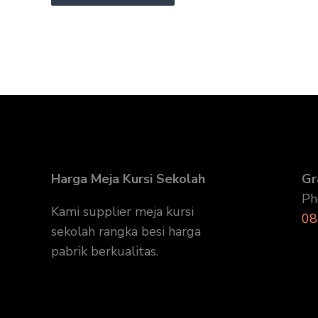
Harga Meja Kursi Sekolah
Gr
Ph
Kami supplier meja kursi
08
sekolah rangka besi harga
pabrik berkualitas.