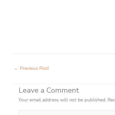
Balikpapan belanja meubelair Balikpapan beli kursi bela
sekolah Balikpapan beli meja belajar besi mana Balikpa
meja kursi anak sekolah tk Balikpapan distributor mej
grosir meja belajar Balikpapan grosir meja kursi bela
harga meja kursi bangku sekolah Balikpapan harga bang
siswa sd smp sma Balikpapan harga mebeler perpustaka
lipat kuliah Balikpapan importir meja kursi bangku se
←
Previous Post
Leave a Comment
Your email address will not be published.
Req
Type