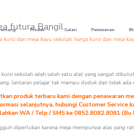
kea futura Bangil
Tentang
Produk
Galeri
Pemesanan
Bl
a kursi dan meja kayu sekolah
,
harga kursi dan meja ka
an kursi sekolah ialah salah satu alat yang sangat dibu
halang. lantaran pelajar tak mampu duduk dan tidak ada
tkan produk terbaru kami dengan penawaran men
formasi selanjutnya, hubungi Customer Service k
ilahkan WA / Telp / SMS ke 0852.8082.8081 (Bu
 sungguh diperlukan karena meja mempunyai alas yang r