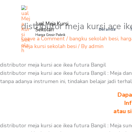
Skip
to
content
distributor meja kursi ace i
Jual Meja Kursi
Sekolah
Beranda
Harga Grosir Pabrik
Leave a Comment
/
bangku sekolah besi
,
harg
meja kursi sekolah besi
/ By
admin
distributor meja kursi ace ikea futura Bangil
distributor meja kursi ace ikea futura Bangil : Meja d
tanpa adanya instrumen ini, tindakan belajar jadi ter
Dapa
In
atau s
distributor meja kursi ace ikea futura Bangil : Meja