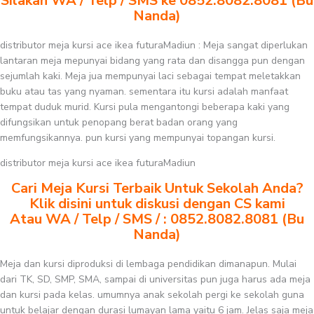
Silakan WA / Telp / SMS ke 0852.8082.8081 (Bu
Nanda)
distributor meja kursi ace ikea futuraMadiun : Meja sangat diperlukan
lantaran meja mepunyai bidang yang rata dan disangga pun dengan
sejumlah kaki. Meja jua mempunyai laci sebagai tempat meletakkan
buku atau tas yang nyaman. sementara itu kursi adalah manfaat
tempat duduk murid. Kursi pula mengantongi beberapa kaki yang
difungsikan untuk penopang berat badan orang yang
memfungsikannya. pun kursi yang mempunyai topangan kursi.
distributor meja kursi ace ikea futuraMadiun
Cari Meja Kursi Terbaik Untuk Sekolah Anda?
Klik disini untuk diskusi dengan CS kami
Atau WA / Telp / SMS / : 0852.8082.8081 (Bu
Nanda)
Meja dan kursi diproduksi di lembaga pendidikan dimanapun. Mulai
dari TK, SD, SMP, SMA, sampai di universitas pun juga harus ada meja
dan kursi pada kelas. umumnya anak sekolah pergi ke sekolah guna
untuk belajar dengan durasi lumayan lama yaitu 6 jam. Jelas saja meja