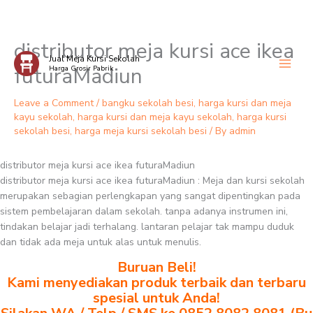
distributor meja kursi ace ikea
Skip
Jual Meja Kursi Sekolah
to
futuraMadiun
Harga Grosir Pabrik
content
Leave a Comment
/
bangku sekolah besi
,
harga kursi dan meja
kayu sekolah
,
harga kursi dan meja kayu sekolah
,
harga kursi
sekolah besi
,
harga meja kursi sekolah besi
/ By
admin
distributor meja kursi ace ikea futuraMadiun
distributor meja kursi ace ikea futuraMadiun : Meja dan kursi sekolah
merupakan sebagian perlengkapan yang sangat dipentingkan pada
sistem pembelajaran dalam sekolah. tanpa adanya instrumen ini,
tindakan belajar jadi terhalang. lantaran pelajar tak mampu duduk
dan tidak ada meja untuk alas untuk menulis.
Buruan Beli!
Kami menyediakan produk terbaik dan terbaru
spesial untuk Anda!