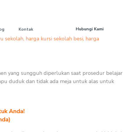
Hubungi Kami
og
Kontak
yu sekolah
,
harga kursi sekolah besi
,
harga
umen yang sungguh diperlukan saat prosedur belajar
mampu duduk dan tidak ada meja untuk alas untuk
tuk Anda!
nda)