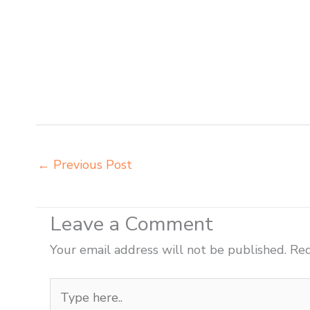
pabrik Jambi jual meja belajar anak Jambi pabrik meja b
kuliah Jambi produsen bangku dan meja sd besi Jambi 
modern Jambi pusat penjualan meja belajar anak Jambi 
pembuatan mebel bangku sekolah Jambi toko jual kursi
Jambi grosir kursi lipat kuliah chitose Jambi grosir me
Jambi grosir meja kursi pudac vivente Jambi
←
Previous Post
Leave a Comment
Your email address will not be published.
Req
Type
here..