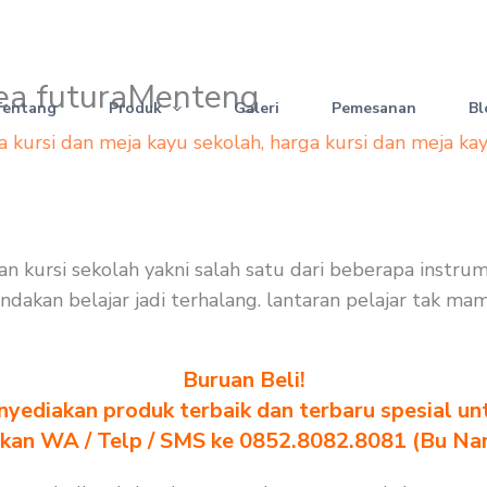
ikea futuraMenteng
Tentang
Produk
Galeri
Pemesanan
Bl
a kursi dan meja kayu sekolah
,
harga kursi dan meja ka
dan kursi sekolah yakni salah satu dari beberapa instr
indakan belajar jadi terhalang. lantaran pelajar tak 
Buruan Beli!
yediakan produk terbaik dan terbaru spesial un
akan WA / Telp / SMS ke 0852.8082.8081 (Bu Na