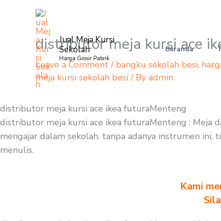
Skip
to
content
distributor meja kursi ace 
Jual Meja Kursi
Sekolah
Beranda
Harga Grosir Pabrik
Leave a Comment
/
bangku sekolah besi
,
harg
meja kursi sekolah besi
/ By
admin
distributor meja kursi ace ikea futuraMenteng
distributor meja kursi ace ikea futuraMenteng : Meja 
mengajar dalam sekolah. tanpa adanya instrumen ini, t
menulis.
Kami men
Sil