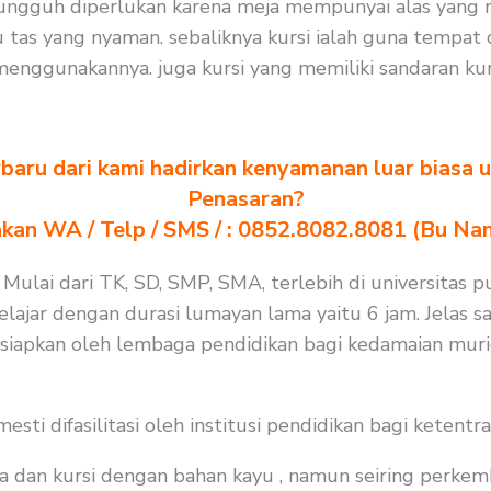
 sungguh diperlukan karena meja mempunyai alas yang r
as yang nyaman. sebaliknya kursi ialah guna tempat d
nggunakannya. juga kursi yang memiliki sandaran kur
baru dari kami hadirkan kenyamanan luar biasa u
Penasaran?
akan WA / Telp / SMS / : 0852.8082.8081 (Bu Na
 Mulai dari TK, SD, SMP, SMA, terlebih di universitas p
jar dengan durasi lumayan lama yaitu 6 jam. Jelas saj
isiapkan oleh lembaga pendidikan bagi kedamaian muri
i difasilitasi oleh institusi pendidikan bagi ketentra
a dan kursi dengan bahan kayu , namun seiring perkem