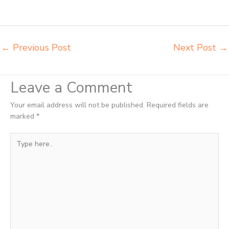
Palu pabrik meja kursi lipat kuliah Palu produsen bangku dan meja sd
besi Palu produsen kursi lipat kuliah Palu
←
Previous Post
Next Post
→
Leave a Comment
Your email address will not be published.
Required fields are
marked
*
Type
here..