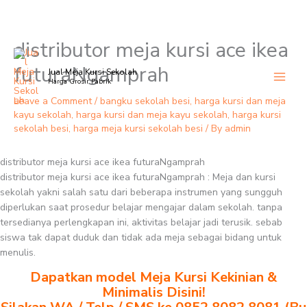
distributor meja kursi ace ikea
Skip
to
futuraNgamprah
Jual Meja Kursi Sekolah
content
Harga Grosir Pabrik
Leave a Comment
/
bangku sekolah besi
,
harga kursi dan meja
kayu sekolah
,
harga kursi dan meja kayu sekolah
,
harga kursi
sekolah besi
,
harga meja kursi sekolah besi
/ By
admin
distributor meja kursi ace ikea futuraNgamprah
distributor meja kursi ace ikea futuraNgamprah : Meja dan kursi
sekolah yakni salah satu dari beberapa instrumen yang sungguh
diperlukan saat prosedur belajar mengajar dalam sekolah. tanpa
tersedianya perlengkapan ini, aktivitas belajar jadi terusik. sebab
siswa tak dapat duduk dan tidak ada meja sebagai bidang untuk
menulis.
Dapatkan model Meja Kursi Kekinian &
Minimalis Disini!