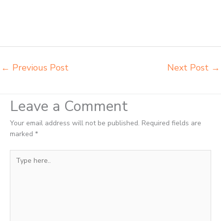
meja kursi pudac vivente integra insperra Medan agen meja kursi
bangku sekolah Padang Sidempuan agen meja belajar Padang
Sidempuan alamat penjual bangku Padang Sidempuan belanja
meubelair Padang Sidempuan
←
Previous Post
Next Post
→
Leave a Comment
Your email address will not be published.
Required fields are
marked
*
Type
here..