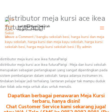
distributor meja kursi ace ikea
Skip
to
futuraParigi
Jual Meja Kursi Sekolah
content
Harga Grosir Pabrik
Leave a Comment
/
bangku sekolah besi
,
harga kursi dan meja
kayu sekolah
,
harga kursi dan meja kayu sekolah
,
harga kursi
sekolah besi
,
harga meja kursi sekolah besi
/ By
admin
distributor meja kursi ace ikea futuraParigi
distributor meja kursi ace ikea futuraParigi : Meja dan kursi sekolah
merupakan sebagian perlengkapan yang sangat dipentingkan pada
sistem pembelajaran dalam sekolah. tanpa adanya instrumen ini,
tindakan belajar jadi terhalang. lantaran pelajar tak mampu duduk
dan tidak ada meja untuk alas untuk menulis.
Dapatkan berbagai penawaran Meja Kursi
terbaru, hanya disini!
Chat Customer Service kami sekarang juga!