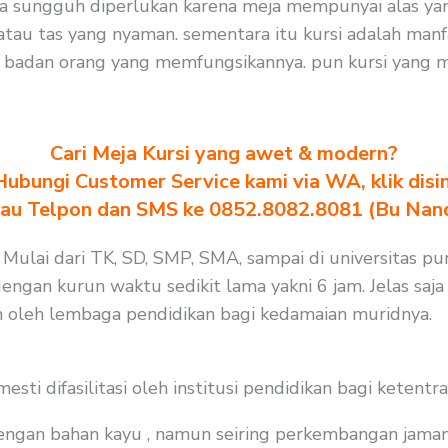
Meja sungguh diperlukan karena meja mempunyai alas ya
tau tas yang nyaman. sementara itu kursi adalah man
t badan orang yang memfungsikannya. pun kursi yang 
Cari Meja Kursi yang awet & modern?
Hubungi Customer Service kami via WA, klik disin
au Telpon dan SMS ke 0852.8082.8081 (Bu Nan
 Mulai dari TK, SD, SMP, SMA, sampai di universitas pu
engan kurun waktu sedikit lama yakni 6 jam. Jelas saja
an oleh lembaga pendidikan bagi kedamaian muridnya.
i difasilitasi oleh institusi pendidikan bagi ketentra
 dengan bahan kayu , namun seiring perkembangan jaman