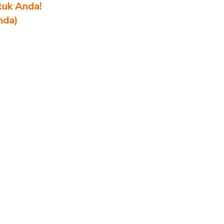
tuk Anda!
nda)