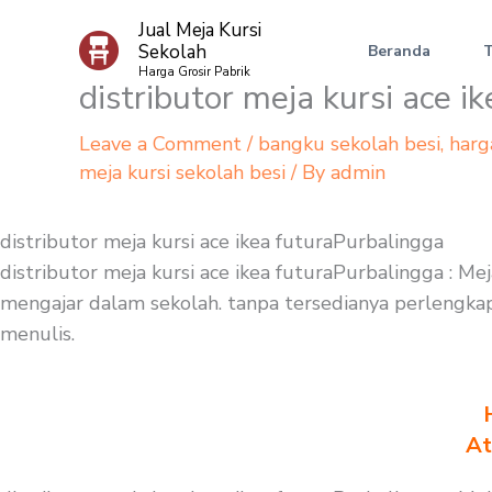
Skip
Jual Meja Kursi
to
Sekolah
Beranda
content
Harga Grosir Pabrik
distributor meja kursi ace i
Leave a Comment
/
bangku sekolah besi
,
harg
meja kursi sekolah besi
/ By
admin
distributor meja kursi ace ikea futuraPurbalingga
distributor meja kursi ace ikea futuraPurbalingga : M
mengajar dalam sekolah. tanpa tersedianya perlengkapan
menulis.
At