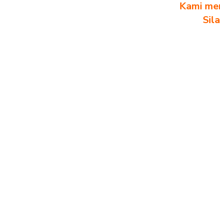
Kami men
Sil