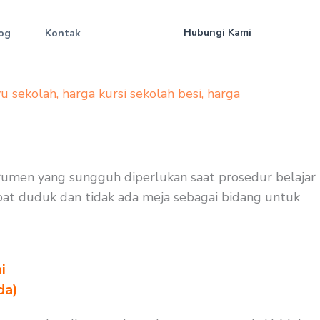
Hubungi Kami
og
Kontak
yu sekolah
,
harga kursi sekolah besi
,
harga
nstrumen yang sungguh diperlukan saat prosedur belajar
dapat duduk dan tidak ada meja sebagai bidang untuk
i
da)