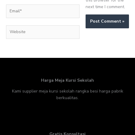
this browser for the
next time I comment.
Email*
Website
Harga Meja Kursi Sekolah
Kami supplier meja kursi sekolah rangka besi harga pabrik
berkualitas.
Gratis Konsultasi