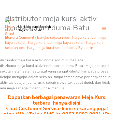
distributor meja kursi aktiv
Skip
to
innola sorum duma Batu
Jual Meja Kursi Sekolah
content
Harga Grosir Pabrik
Leave a Comment
/
bangku sekolah besi
,
harga kursi dan meja
kayu sekolah
,
harga kursi dan meja kayu sekolah
,
harga kursi
sekolah besi
,
harga meja kursi sekolah besi
/ By
admin
distributor meja kursi aktiv innola sorum duma Batu
distributor meja kursi aktiv innola sorum duma Batu : Meja dan kursi
sekolah ialah salah satu alat yang sangat dibutuhkan pada proses
belajar mengajar dalam sekolah. tanpa tersedianya perlengkapan ini,
aktivitas belajar jadi terusik. sebab siswa tak dapat duduk dan tidak
ada meja sebagai bidang untuk menulis.
Dapatkan berbagai penawaran Meja Kursi
terbaru, hanya disini!
Chat Customer Service kami sekarang juga!