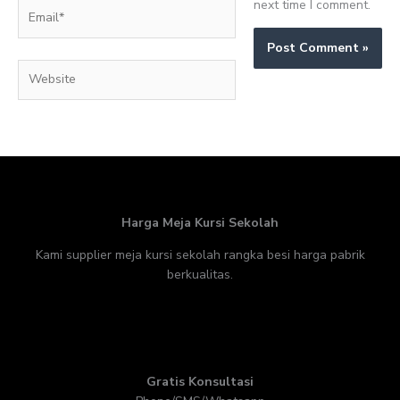
next time I comment.
Email*
Website
Harga Meja Kursi Sekolah
Kami supplier meja kursi sekolah rangka besi harga pabrik
berkualitas.
Gratis Konsultasi