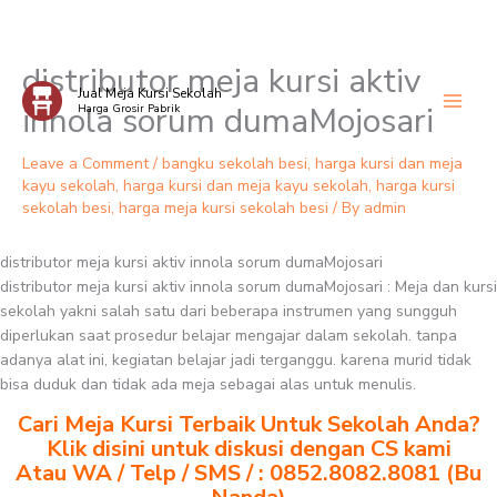
distributor meja kursi aktiv
Skip
Jual Meja Kursi Sekolah
to
innola sorum dumaMojosari
Harga Grosir Pabrik
content
Leave a Comment
/
bangku sekolah besi
,
harga kursi dan meja
kayu sekolah
,
harga kursi dan meja kayu sekolah
,
harga kursi
sekolah besi
,
harga meja kursi sekolah besi
/ By
admin
distributor meja kursi aktiv innola sorum dumaMojosari
distributor meja kursi aktiv innola sorum dumaMojosari : Meja dan kursi
sekolah yakni salah satu dari beberapa instrumen yang sungguh
diperlukan saat prosedur belajar mengajar dalam sekolah. tanpa
adanya alat ini, kegiatan belajar jadi terganggu. karena murid tidak
bisa duduk dan tidak ada meja sebagai alas untuk menulis.
Cari Meja Kursi Terbaik Untuk Sekolah Anda?
Klik disini untuk diskusi dengan CS kami
Atau WA / Telp / SMS / : 0852.8082.8081 (Bu