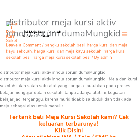
distributor meja kursi aktiv
Skip
to
innola sorum dumaMungkid
Jual Meja Kursi Sekolah
content
Harga Grosir Pabrik
Leave a Comment
/
bangku sekolah besi
,
harga kursi dan meja
kayu sekolah
,
harga kursi dan meja kayu sekolah
,
harga kursi
sekolah besi
,
harga meja kursi sekolah besi
/ By
admin
distributor meja kursi aktiv innola sorum dumaMungkid
distributor meja kursi aktiv innola sorum dumaMungkid : Meja dan kursi
sekolah ialah salah satu alat yang sangat dibutuhkan pada proses
belajar mengajar dalam sekolah. tanpa adanya alat ini, kegiatan
belajar jadi terganggu. karena murid tidak bisa duduk dan tidak ada
meja sebagai alas untuk menulis.
Tertarik beli Meja Kursi Sekolah kami? Cek
keluaran terbarunya!
Klik Disini