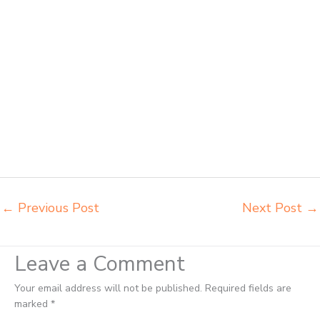
agen meja kursi pudac vivente integra insperra Tanjungbalai agen
meja kursi bangku sekolah Tebingtinggi agen meja belajar
Tebingtinggi alamat penjual bangku Tebingtinggi belanja meubelair
Tebingtinggi beli kursi belajar kuliah Tebingtinggi beli kursi kuliah
Tebingtinggi beli kursi lipat kuliah Tebingtinggi beli meja kursi bangku
sekolah Tebingtinggi beli meja belajar besi mana Tebingtinggi
distributor kursi setenlis meja kursi kuliah Tebingtinggi distributor
meja belajar Tebingtinggi distributor meja kursi anak sekolah tk
Tebingtinggi distributor meja siswa rangka besi Tebingtinggi
distributor meja komputer sekolah Tebingtinggi grosir kursi sekolah
Tebingtinggi grosir meja belajar Tebingtinggi
←
Previous Post
Next Post
→
Leave a Comment
Your email address will not be published.
Required fields are
marked
*