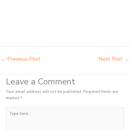
lipat kuliah Semarang produsen bangku dan meja sd besi Semarang
produsen kursi lipat kuliah Semarang produsen meja kursi bangku
sekolah Semarang produsen meja kursi sekolah modern Semarang
pusat penjualan meja belajar anak Semarang supplier kursi lipat
kuliah Semarang supplier meja kursi sekolah Semarang tempat jual
meja belajar Semarang tempat pembuatan mebel bangku sekolah
Semarang toko jual kursi sekolah Semarang
←
Previous Post
Next Post
→
Leave a Comment
Your email address will not be published.
Required fields are
marked
*
Type
here..