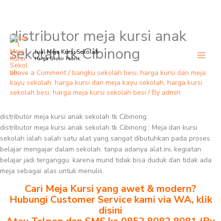
distributor meja kursi anak
Skip
to
sekolah tk Cibinong
Jual Meja Kursi Sekolah
content
Harga Grosir Pabrik
Leave a Comment
/
bangku sekolah besi
,
harga kursi dan meja
kayu sekolah
,
harga kursi dan meja kayu sekolah
,
harga kursi
sekolah besi
,
harga meja kursi sekolah besi
/ By
admin
distributor meja kursi anak sekolah tk Cibinong
distributor meja kursi anak sekolah tk Cibinong : Meja dan kursi
sekolah ialah salah satu alat yang sangat dibutuhkan pada proses
belajar mengajar dalam sekolah. tanpa adanya alat ini, kegiatan
belajar jadi terganggu. karena murid tidak bisa duduk dan tidak ada
meja sebagai alas untuk menulis.
Cari Meja Kursi yang awet & modern?
Hubungi Customer Service kami via WA, klik
disini